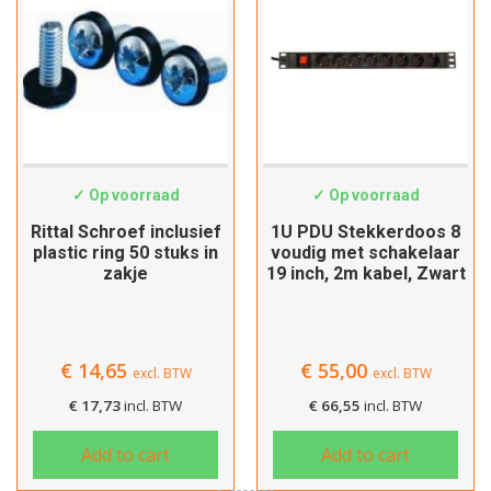
EL7094100
SWS-8PDU-S
✓ Op voorraad
✓ Op voorraad
Rittal Schroef inclusief
1U PDU Stekkerdoos 8
plastic ring 50 stuks in
voudig met schakelaar
zakje
19 inch, 2m kabel, Zwart
€
14,65
€
55,00
excl. BTW
excl. BTW
€
17,73
incl. BTW
€
66,55
incl. BTW
Add to cart
Add to cart