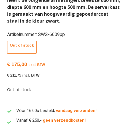
heeft de volgende afmetingen: breedte 600 mm,
diepte 600 mm en hoogte 500 mm. De serverkast
is gemaakt van hoogwaardig gepoedercoat
staal in de kleur zwart.
Artikelnummer: SWS-6609pp
Out of stock
€
175,00
excl. BTW
€
211,75
incl. BTW
Out of stock
Vóór 16:00u besteld,
vandaag verzonden!
Vanaf € 250,-
geen verzendkosten!