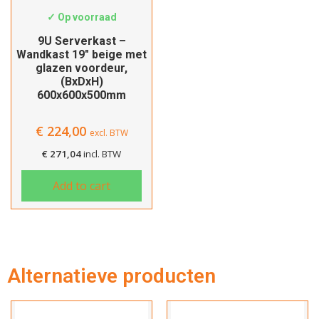
✓ Op voorraad
Hartelijk dank!
9U Serverkast –
Wandkast 19″ beige met
glazen voordeur,
Dit product is succesvol toegevoegd
(BxDxH)
aan uw winkelwagen!
600x600x500mm
€
224,00
excl. BTW
€
271,04
incl. BTW
Verder winkelen
Add to cart
Afrekenen
Alternatieve producten