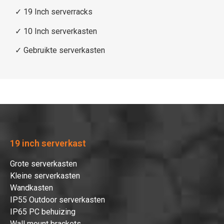
✓
19 Inch serverracks
✓
10 Inch serverkasten
✓
Gebruikte serverkasten
Hartelijk dank!
Dit product is succesvol toegevoegd
aan uw winkelwagen!
19 inch serverkast
Grote serverkasten
Kleine serverkasten
Verder winkelen
Wandkasten
IP55 Outdoor serverkasten
IP65 PC behuizing
Afrekenen
Wall mount brackets