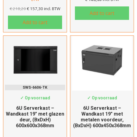
€
218,20
€
157,30
incl. BTW
Add to cart
Add to cart
Hartelijk dank!
Dit product is succesvol toegevoegd
aan uw winkelwagen!
SWS-6606-TK
SWS-6406m
✓ Op voorraad
✓ Op voorraad
6U Serverkast –
6U Serverkast –
Wandkast 19″ met glazen
Wandkast 19″ met
Verder winkelen
deur, (BxDxH)
metalen voordeur,
600x600x368mm
(BxDxH) 600x450x368mm
Afrekenen