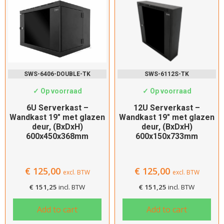
SWS-6406-DOUBLE-TK
SWS-6112S-TK
✓ Op voorraad
✓ Op voorraad
6U Serverkast –
12U Serverkast –
Wandkast 19″ met glazen
Wandkast 19″ met glazen
deur, (BxDxH)
deur, (BxDxH)
600x450x368mm
600x150x733mm
€
125,00
€
125,00
excl. BTW
excl. BTW
€
151,25
incl. BTW
€
151,25
incl. BTW
Add to cart
Add to cart