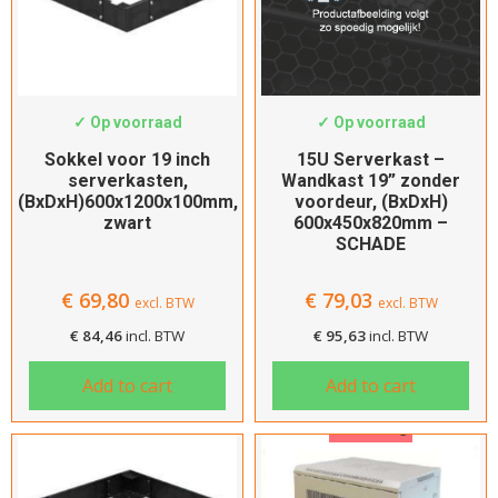
600mm
×
Inbouw diepte
SWS-PH6210
SWS-6415-TK-SCHADE
Kies de diepte
✓ Op voorraad
✓ Op voorraad
Sokkel voor 19 inch
15U Serverkast –
Type voordeur
serverkasten,
Wandkast 19” zonder
(BxDxH)600x1200x100mm,
voordeur, (BxDxH)
Geen
zwart
600x450x820mm –
SCHADE
Geperforeerd
Glas
€
69,80
€
79,03
excl. BTW
excl. BTW
Staal
€
84,46
incl. BTW
€
95,63
incl. BTW
Type achterdeur
Add to cart
Add to cart
2delig geperf.
Aanbieding
Geen
Geperforeerd