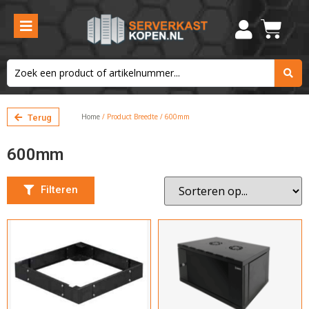
Aantal units
6U
9U
12U
Home
/ Product Breedte / 600mm
Terug
15U
18U
600mm
22U
Filteren
26U
27U
32U
37U
42U