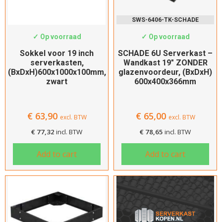
47U
SWS-PH6010
SWS-6406-TK-SCHADE
Maximale belasting
✓ Op voorraad
✓ Op voorraad
30kg
Sokkel voor 19 inch
SCHADE 6U Serverkast –
60kg
serverkasten,
Wandkast 19″ ZONDER
(BxDxH)600x1000x100mm,
glazenvoordeur, (BxDxH)
75kg
zwart
600x400x366mm
150KG
600kg
€
63,90
€
65,00
excl. BTW
excl. BTW
800kg
€
77,32
incl. BTW
€
78,65
incl. BTW
2000kg
Add to cart
Add to cart
Hoogte
Kies de hoogte
Breedte