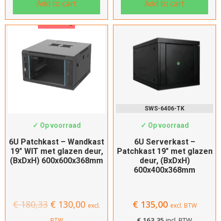
Add to cart
Add to cart
Aanbieding
SWS-6606W
SWS-6406-TK
✓ Op voorraad
✓ Op voorraad
6U Patchkast – Wandkast
6U Serverkast –
19″ WIT met glazen deur,
Patchkast 19″ met glazen
(BxDxH) 600x600x368mm
deur, (BxDxH)
600x400x368mm
€
180,33
€
130,00
€
135,00
excl.
excl. BTW
€
163,35
incl. BTW
BTW