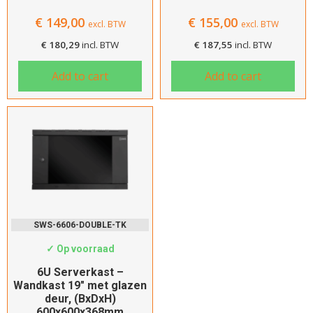
€
149,00
€
155,00
excl. BTW
excl. BTW
€
180,29
incl. BTW
€
187,55
incl. BTW
Add to cart
Add to cart
SWS-6606-DOUBLE-TK
✓ Op voorraad
6U Serverkast –
Wandkast 19″ met glazen
deur, (BxDxH)
600x600x368mm