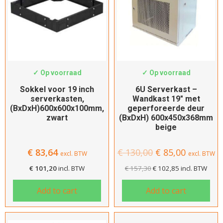
Staal
Kleur
Beige
SWS-PH6610
SWS-6406wp
✓ Op voorraad
✓ Op voorraad
Wit
Sokkel voor 19 inch
6U Serverkast –
Zwart
serverkasten,
Wandkast 19″ met
(BxDxH)600x600x100mm,
geperforeerde deur
Filters verwijderen
zwart
(BxDxH) 600x450x368mm
beige
Filteren
€
83,64
€
130,00
€
85,00
excl. BTW
excl. BTW
€
101,20
incl. BTW
€
157,30
€
102,85
incl. BTW
Add to cart
Add to cart