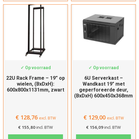
SWS-DR6822
SWS-6406pp
✓ Op voorraad
✓ Op voorraad
22U Rack Frame – 19” op
6U Serverkast –
wielen, (BxDxH):
Wandkast 19″ met
600x800x1131mm, zwart
geperforeerde deur,
(BxDxH) 600x450x368mm
€
128,76
€
129,00
excl. BTW
excl. BTW
€
155,80
incl. BTW
€
156,09
incl. BTW