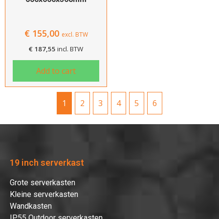
€
155,00
excl. BTW
€
187,55
incl. BTW
Add to cart
1
2
3
4
5
6
19 inch serverkast
Grote serverkasten
Kleine serverkasten
Wandkasten
IP55 Outdoor serverkasten