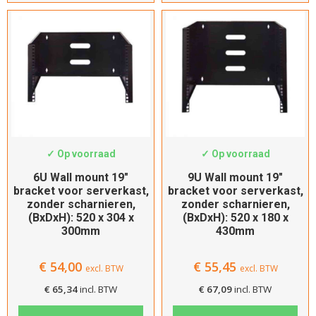
SWS-WMB6-CH
SWS-WMB9-180
✓ Op voorraad
✓ Op voorraad
6U Wall mount 19″
9U Wall mount 19″
bracket voor serverkast,
bracket voor serverkast,
zonder scharnieren,
zonder scharnieren,
(BxDxH): 520 x 304 x
(BxDxH): 520 x 180 x
300mm
430mm
€
54,00
€
55,45
excl. BTW
excl. BTW
€
65,34
incl. BTW
€
67,09
incl. BTW