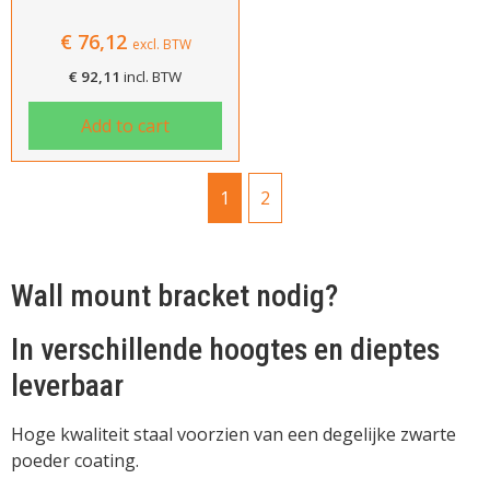
€
76,12
Afrekenen
excl. BTW
€
92,11
incl. BTW
Add to cart
1
2
Wall mount bracket nodig?
In verschillende hoogtes en dieptes
leverbaar
Hoge kwaliteit staal voorzien van een degelijke zwarte
poeder coating.