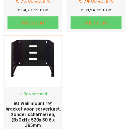
€
70,00
€
74,00
excl. BTW
excl. BTW
€
84,70
incl. BTW
€
89,54
incl. BTW
Add to cart
Add to cart
Hartelijk dank!
Dit product is succesvol toegevoegd
SWS-WMB8-300
aan uw winkelwagen!
✓ Op voorraad
8U Wall mount 19″
bracket voor serverkast,
zonder scharnieren,
(BxDxH): 520x 30.6 x
Verder winkelen
385mm