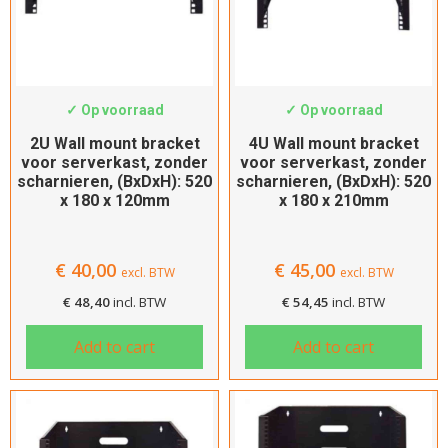
SWS-WMB2-180
SWS-WMB4-180
✓ Op voorraad
✓ Op voorraad
2U Wall mount bracket
4U Wall mount bracket
voor serverkast, zonder
voor serverkast, zonder
scharnieren, (BxDxH): 520
scharnieren, (BxDxH): 520
x 180 x 120mm
x 180 x 210mm
€
40,00
€
45,00
excl. BTW
excl. BTW
€
48,40
incl. BTW
€
54,45
incl. BTW
Add to cart
Add to cart