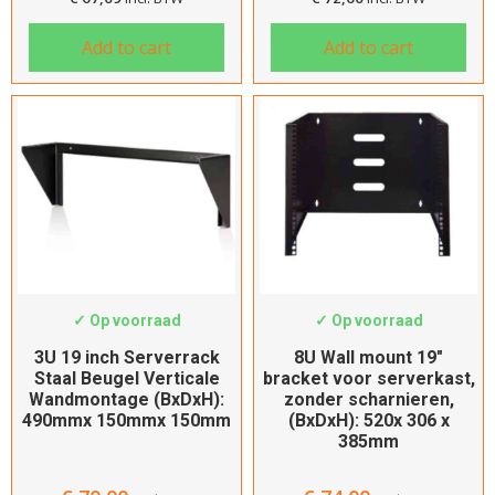
Add to cart
Add to cart
SWS-WMB-3U-VER
SWS-WMB8-CH
✓ Op voorraad
✓ Op voorraad
3U 19 inch Serverrack
8U Wall mount 19″
Staal Beugel Verticale
bracket voor serverkast,
Wandmontage (BxDxH):
zonder scharnieren,
490mmx 150mmx 150mm
(BxDxH): 520x 306 x
385mm