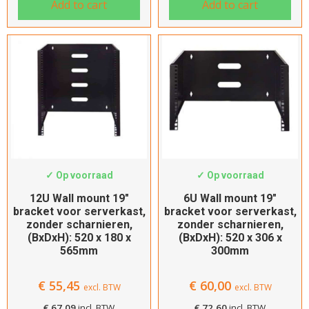
Add to cart
Add to cart
SWS-WMB12-180
SWS-WMB6-300
✓ Op voorraad
✓ Op voorraad
12U Wall mount 19″
6U Wall mount 19″
bracket voor serverkast,
bracket voor serverkast,
zonder scharnieren,
zonder scharnieren,
(BxDxH): 520 x 180 x
(BxDxH): 520 x 306 x
565mm
300mm
€
55,45
€
60,00
excl. BTW
excl. BTW
€
67,09
incl. BTW
€
72,60
incl. BTW