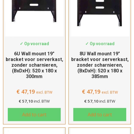
SWS-WMB6-180
SWS-WMB8-180
✓ Op voorraad
✓ Op voorraad
6U Wall mount 19″
8U Wall mount 19″
bracket voor serverkast,
bracket voor serverkast,
zonder scharnieren,
zonder scharnieren,
(BxDxH): 520 x 180 x
(BxDxH): 520 x 180 x
300mm
385mm
€
47,19
€
47,19
excl. BTW
excl. BTW
€
57,10
incl. BTW
€
57,10
incl. BTW
Add to cart
Add to cart