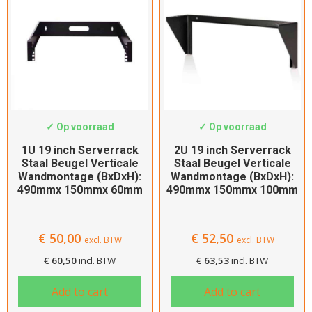
SWS-WMB-1U-VER
SWS-WMB-2U-VER
✓ Op voorraad
✓ Op voorraad
1U 19 inch Serverrack
2U 19 inch Serverrack
Staal Beugel Verticale
Staal Beugel Verticale
Wandmontage (BxDxH):
Wandmontage (BxDxH):
490mmx 150mmx 60mm
490mmx 150mmx 100mm
€
50,00
€
52,50
excl. BTW
excl. BTW
€
60,50
incl. BTW
€
63,53
incl. BTW
Add to cart
Add to cart