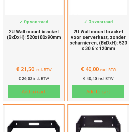
Breedte
SWS-WMB2-S-TK
SWS-WMB2-300
Kies de breedte
✓ Op voorraad
✓ Op voorraad
Inbouw diepte
2U Wall mount bracket
2U Wall mount bracket
(BxDxH): 520x180x90mm
voor serverkast, zonder
Kies de diepte
scharnieren, (BxDxH): 520
x 30.6 x 120mm
Kleur
Zwart
€
21,50
€
40,00
excl. BTW
excl. BTW
€
26,02
incl. BTW
€
48,40
incl. BTW
Filteren
Add to cart
Add to cart