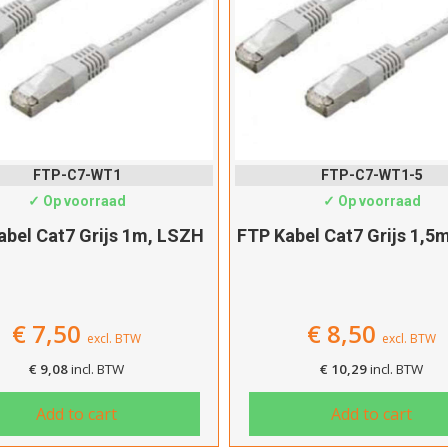
FTP-C7-WT1
FTP-C7-WT1-5
✓ Op voorraad
✓ Op voorraad
abel Cat7 Grijs 1m, LSZH
FTP Kabel Cat7 Grijs 1,5
€
7,50
€
8,50
excl. BTW
excl. BTW
€
9,08
incl. BTW
€
10,29
incl. BTW
Add to cart
Add to cart