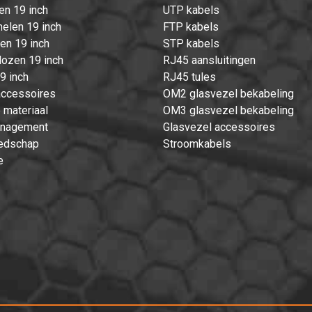
en 19 inch
UTP kabels
elen 19 inch
FTP kabels
ten 19 inch
STP kabels
ozen 19 inch
RJ45 aansluitingen
9 inch
RJ45 tules
accessoires
OM2 glasvezel bekabeling
 materiaal
OM3 glasvezel bekabeling
nagement
Glasvezel accessoires
edschap
Stroomkabels
e