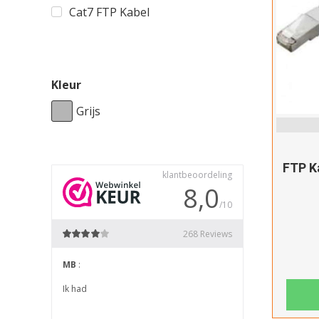
Cat7 FTP Kabel
Kleur
Grijs
FTP K