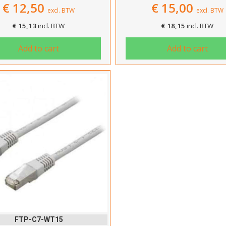
€
12,50
€
15,00
excl. BTW
excl. BTW
€
15,13
incl. BTW
€
18,15
incl. BTW
Add to cart
Add to cart
Hartelijk dank!
Dit product is succesvol toegevoegd aan uw winkelwagen!
Verder winkelen
Afrekenen
FTP-C7-WT15