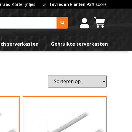
rraad
Korte lijntjes
Tevreden klanten
93% score
Grijs
nch serverkasten
Gebruikte serverkasten
teren