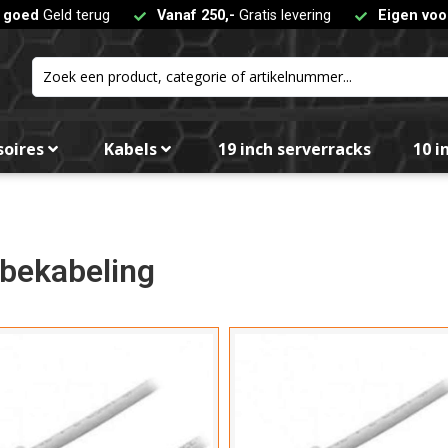
t goed
Geld terug
Vanaf 250,-
Gratis levering
Eigen voo
Kleur
soires
Kabels
19 inch serverracks
10 i
Fil
bekabeling