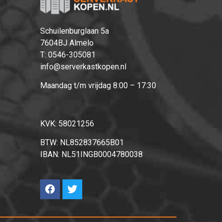
Schuilenburglaan 5a
7604BJ Almelo
T:
0546-305081
info@serverkastkopen.nl
Maandag t/m vrijdag 8:00 – 17:30
KVK: 58021256
BTW: NL852837665B01
IBAN: NL51INGB0004780038