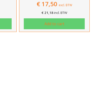
€
17,50
excl. BTW
€
21,18
incl. BTW
Add to cart