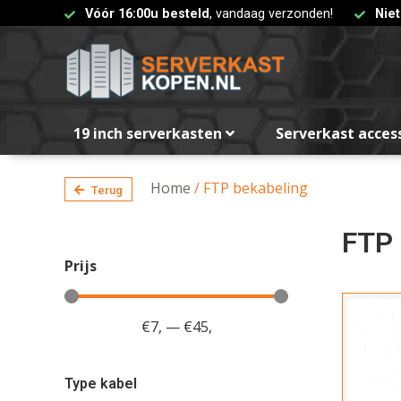
Vóór 16:00u besteld
, vandaag verzonden!
Nie
19 inch serverkasten
Serverkast acces
Home
/ FTP bekabeling
Terug
FTP 
Prijs
€
7
,
—
€
45
,
Type kabel