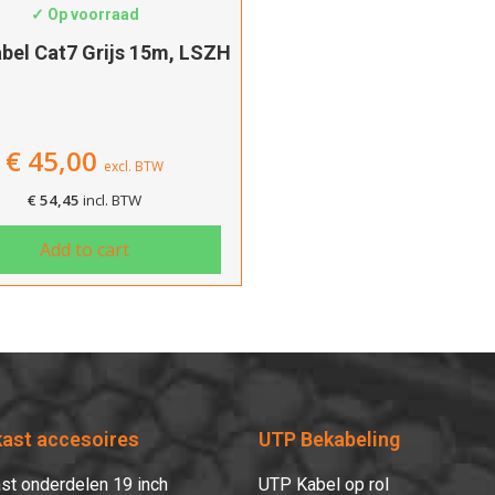
✓ Op voorraad
bel Cat7 Grijs 15m, LSZH
€
45,00
excl. BTW
€
54,45
incl. BTW
Add to cart
kast accesoires
UTP Bekabeling
st onderdelen 19 inch
UTP Kabel op rol