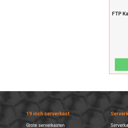
FTP Ka
19 inch serverkast
Server
Grote serverkasten
Serverka