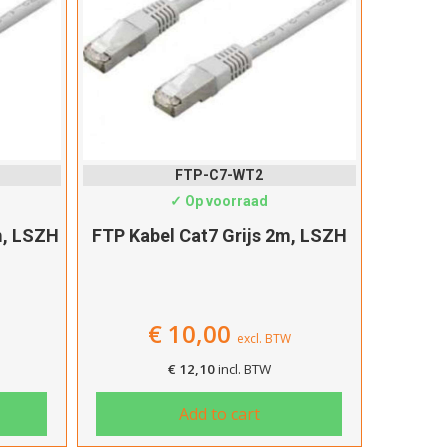
FTP-C7-WT2
✓ Op voorraad
m, LSZH
FTP Kabel Cat7 Grijs 2m, LSZH
€
10,00
excl. BTW
€
12,10
incl. BTW
Add to cart