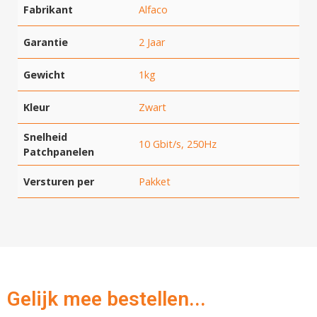
Fabrikant
Alfaco
Garantie
2 Jaar
Gewicht
1kg
Kleur
Zwart
Snelheid
10 Gbit/s, 250Hz
Patchpanelen
Versturen per
Pakket
Hartelijk dank!
Dit product is succesvol toegevoegd
Gelijk mee bestellen...
aan uw winkelwagen!