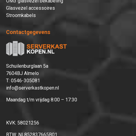
OM3 glasvezel bekabeling
Glasvezel accessoires
Stroomkabels
Contactgegevens
Schuilenburglaan 5a
7604BJ Almelo
T:
0546-305081
info@serverkastkopen.nl
Maandag t/m vrijdag 8:00 – 17:30
KVK: 58021256
BTW: NL852837665B01