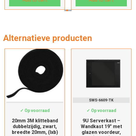
Verder winkelen
Alternatieve producten
Afrekenen
3161148
SWS-6609-TK
✓ Op voorraad
✓ Op voorraad
20mm 3M klitteband
9U Serverkast –
dubbelzijdig, zwart,
Wandkast 19″ met
breedte 20mm, (lxb)
glazen voordeur,