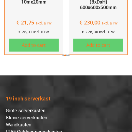
10mx20mm
(BxDxH)
600x600x500mm
€
21,75
€
230,00
excl. BTW
excl. BTW
€
26,32
incl. BTW
€
278,30
incl. BTW
Add to cart
Add to cart
19 inch serverkast
Grote serverkasten
Kleine serverkasten
Wandkasten
IP55 Outdoor serverkasten