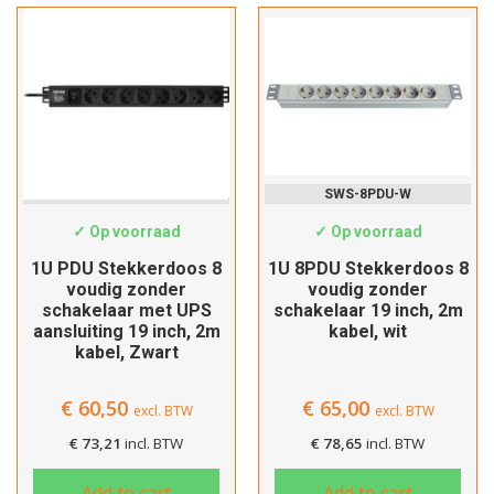
SWS-8PDU-UPS
SWS-8PDU-W
✓ Op voorraad
✓ Op voorraad
1U PDU Stekkerdoos 8
1U 8PDU Stekkerdoos 8
voudig zonder
voudig zonder
schakelaar met UPS
schakelaar 19 inch, 2m
aansluiting 19 inch, 2m
kabel, wit
kabel, Zwart
Hartelijk dank!
€
60,50
€
65,00
excl. BTW
excl. BTW
€
73,21
incl. BTW
€
78,65
incl. BTW
Dit product is succesvol toegevoegd
aan uw winkelwagen!
Add to cart
Add to cart