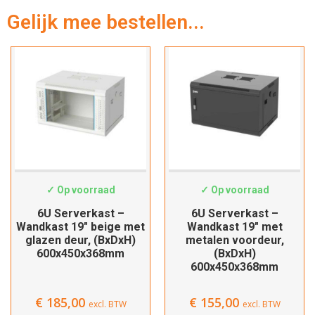
Gelijk mee bestellen...
Hartelijk dank!
Dit product is succesvol toegevoegd
SWS-6406W
SWS-6406m
aan uw winkelwagen!
✓ Op voorraad
✓ Op voorraad
6U Serverkast –
6U Serverkast –
Wandkast 19″ beige met
Wandkast 19″ met
glazen deur, (BxDxH)
metalen voordeur,
600x450x368mm
(BxDxH)
Verder winkelen
600x450x368mm
€
185,00
€
155,00
Afrekenen
excl. BTW
excl. BTW