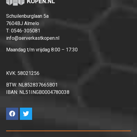
Schuilenburglaan 5a
7604BJ Almelo
T:
0546-305081
info@serverkastkopen.nl
Maandag t/m vrijdag 8:00 – 17:30
KVK: 58021256
BTW: NL852837665B01
IBAN: NL51INGB0004780038