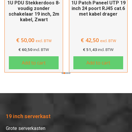
1U PDU Stekkerdoos 8-
1U Patch Paneel UTP 19
voudig zonder
inch 24 poort RJ45 cat.6
schakelaar 19 inch, 2m
met kabel drager
kabel, Zwart
€
50,00
€
42,50
excl. BTW
excl. BTW
€
60,50
incl. BTW
€
51,43
incl. BTW
Add to cart
Add to cart
19 inch serverkast
Grote serverkasten