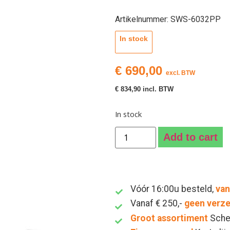
Artikelnummer: SWS-6032PP
In stock
€
690,00
excl. BTW
€
834,90
incl. BTW
In stock
Add to cart
Vóór 16:00u besteld,
van
Vanaf € 250,-
geen verz
Groot assortiment
Sche