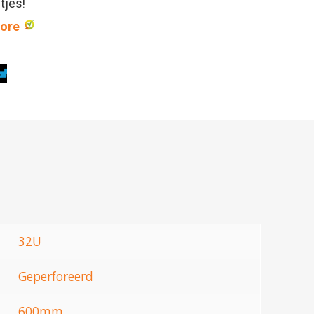
ntjes!
core
32U
Geperforeerd
600mm