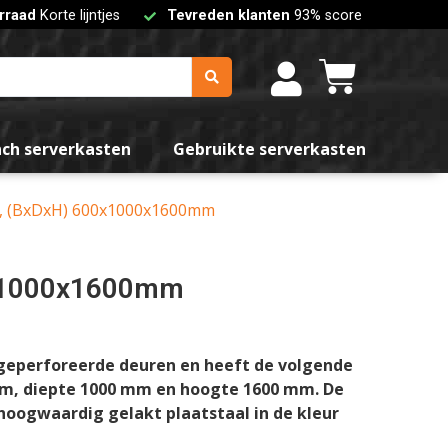
rraad
Korte lijntjes
Tevreden klanten
93% score
nch serverkasten
Gebruikte serverkasten
en, (BxDxH) 600x1000x1600mm
00x1000x1600mm
geperforeerde deuren en heeft de volgende
m, diepte 1000 mm en hoogte 1600 mm. De
hoogwaardig gelakt plaatstaal in de kleur