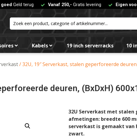
t goed
Geld terug
Vanaf 250,-
Gratis levering
Eigen voo
soires
Kabels
19 inch serverracks
10 i
rverkast
/ 32U, 19″ Serverkast, stalen geperforeerde deur
 geperforeerde deuren, (BxDxH) 6
32U Serverkast met stalen 
afmetingen: breedte 600 m
serverkast is gemaakt van 
zwart.