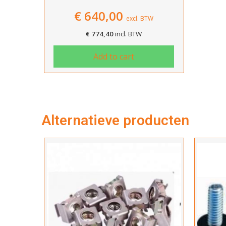
€
640,00
excl. BTW
€
774,40
incl. BTW
Add to cart
Alternatieve producten