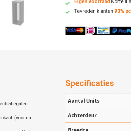
Eigen voorraad
Korte lij
Tevreden klanten
93% s
Specificaties
Aantal Units
ntilatiegaten
Achterdeur
enkant: (voor en
Breedte