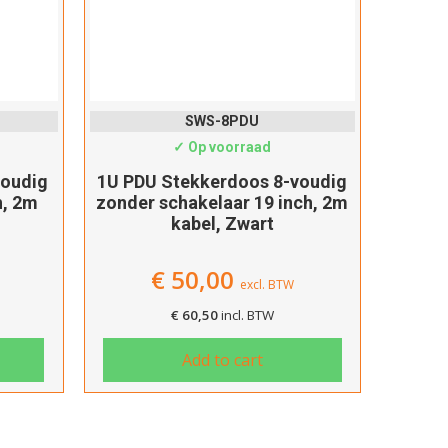
SWS-8PDU
✓ Op voorraad
voudig
1U PDU Stekkerdoos 8-voudig
2
h, 2m
zonder schakelaar 19 inch, 2m
dubbe
kabel, Zwart
20
€
50,00
excl. BTW
€
60,50
incl. BTW
Add to cart