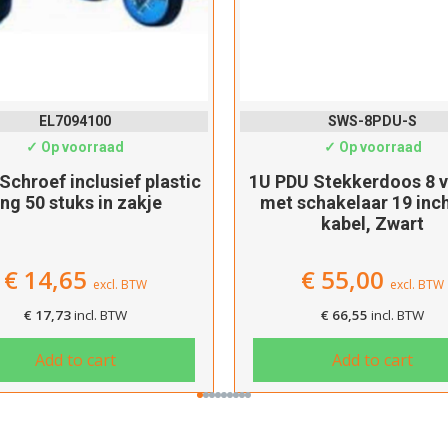
EL7094100
SWS-8PDU-S
✓ Op voorraad
✓ Op voorraad
 Schroef inclusief plastic
1U PDU Stekkerdoos 8 
ing 50 stuks in zakje
met schakelaar 19 inc
kabel, Zwart
€
14,65
€
55,00
excl. BTW
excl. BTW
€
17,73
incl. BTW
€
66,55
incl. BTW
Add to cart
Add to cart