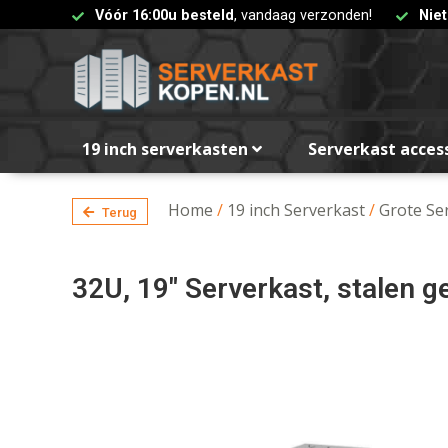
Vóór 16:00u besteld
, vandaag verzonden!
Nie
19 inch serverkasten
Serverkast acces
Home
/
19 inch Serverkast
/
Grote Se
Terug
32U, 19″ Serverkast, stalen