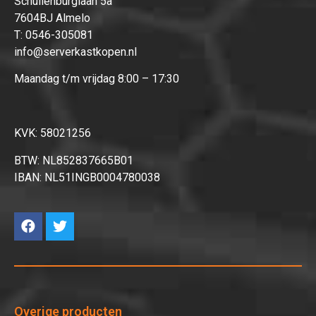
Schuilenburglaan 5a
7604BJ Almelo
T:
0546-305081
info@serverkastkopen.nl
Maandag t/m vrijdag 8:00 – 17:30
KVK: 58021256
BTW: NL852837665B01
IBAN: NL51INGB0004780038
Overige producten