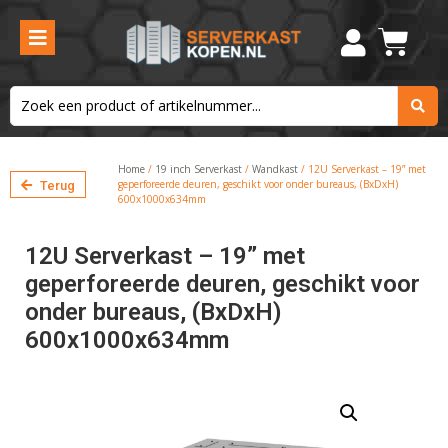
Home
/
19 inch Serverkast
/
Wandkast
/ 12U Serverkast – 19” met
geperforeerde deuren, geschikt voor onder bureaus, (BxDxH)
Terug
600x1000x634mm
12U Serverkast – 19” met
geperforeerde deuren, geschikt voor
onder bureaus, (BxDxH)
600x1000x634mm