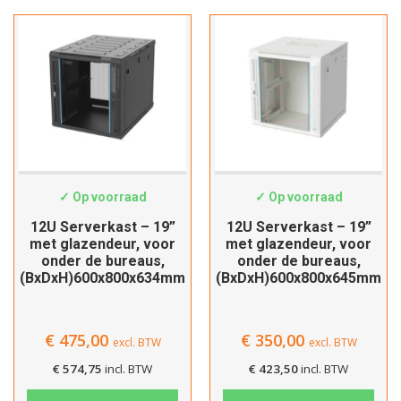
Hartelijk dank!
SWS-6812
SWS-6812W
Dit product is succesvol toegevoegd
✓ Op voorraad
✓ Op voorraad
aan uw winkelwagen!
12U Serverkast – 19”
12U Serverkast – 19”
met glazendeur, voor
met glazendeur, voor
onder de bureaus,
onder de bureaus,
(BxDxH)600x800x634mm
(BxDxH)600x800x645mm
Verder winkelen
€
475,00
€
350,00
excl. BTW
excl. BTW
Afrekenen
€
574,75
incl. BTW
€
423,50
incl. BTW