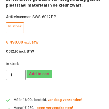
plaatstaal materiaal in de kleur zwart.
Artikelnummer: SWS-6012PP
In stock
€
490,00
excl. BTW
€
592,90
incl. BTW
In stock
Add to cart
Vóór 16:00u besteld,
vandaag verzonden!
Vanaf € 250,-
geen verzendkosten!