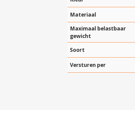
Materiaal
Maximaal belastbaar
gewicht
Soort
Hartelijk dank!
Versturen per
Dit product is succesvol toegevoegd aan uw winkelwagen!
Verder winkelen
Afrekenen