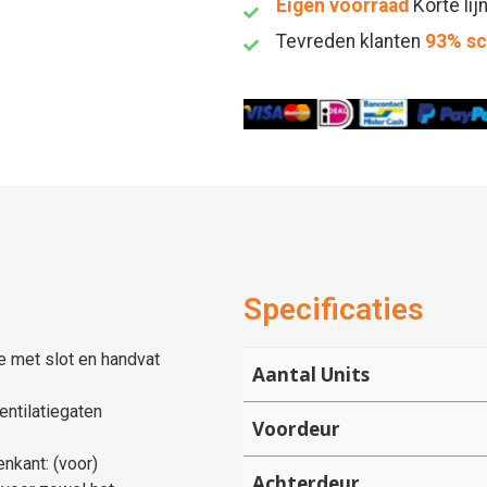
Eigen voorraad
Korte lij
Tevreden klanten
93% s
Specificaties
e met slot en handvat
Aantal Units
ntilatiegaten
Voordeur
nkant: (voor)
Achterdeur