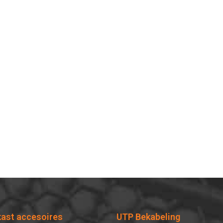
kast accesoires
UTP Bekabeling