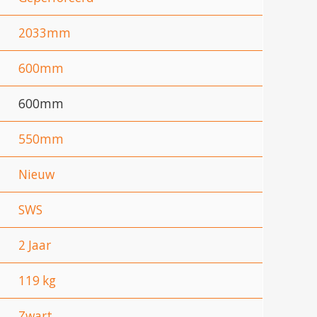
2033mm
600mm
600mm
550mm
Nieuw
SWS
2 Jaar
119 kg
Zwart