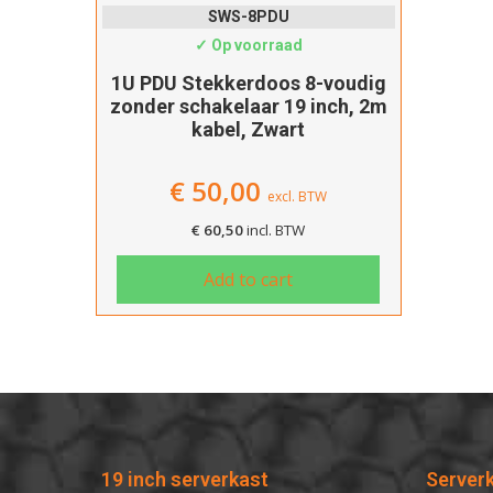
SWS-8PDU
✓ Op voorraad
1U PDU Stekkerdoos 8-voudig
zonder schakelaar 19 inch, 2m
kabel, Zwart
€
50,00
excl. BTW
€
60,50
incl. BTW
Add to cart
19 inch serverkast
Server