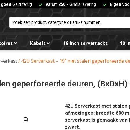
t goed
Geld terug
Vanaf 250,-
Gratis levering
Eigen voo
soires
Kabels
19 inch serverracks
10 i
rverkast
/ 42U Serverkast – 19″ met stalen geperforeerde
talen geperforeerde deuren, (BxDx
42U
Serverkast met stalen 
afmetingen: breedte 600 m
serverkast is gemaakt van 
zwart.