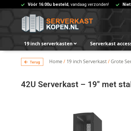
Vóór 16:00u besteld
, vandaag verzonden!
Nie
19 inch serverkasten
Serverkast acces
Home
/
19 inch Serverkast
/
Grote Se
Terug
42U Serverkast – 19″ met s