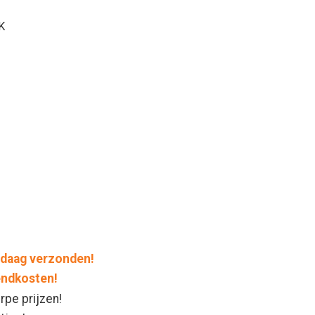
K
daag verzonden!
endkosten!
rpe prijzen!