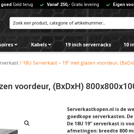
t goed
Geld terug
Vanaf 250,-
Gratis levering
Eigen voo
soires
Kabels
19 inch serverracks
10 i
erverkast
/ 18U Serverkast – 19” met glazen voordeur, (Bx
lazen voordeur, (BxDxH) 800x800x
Serverkastkopen.nl is de w
goedkope serverkasten. De 1
De 18U 19” serverkast is vo
afmetingen: breedte 800 m