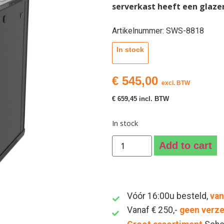
serverkast heeft een glaze
Artikelnummer: SWS-8818
In stock
€
545,00
excl. BTW
€
659,45
incl. BTW
In stock
Add to cart
Vóór 16:00u besteld,
van
Vanaf € 250,-
geen verz