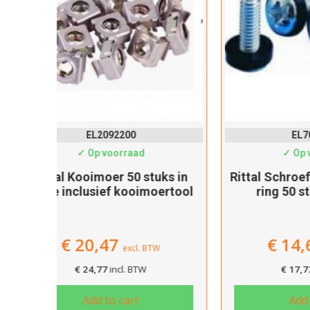
EL7094100
✓ Op voorraad
ks in
Rittal Schroef inclusief plastic
1U PD
ertool
ring 50 stuks in zakje
met 
€
14,65
excl. BTW
€
17,73
incl. BTW
Add to cart