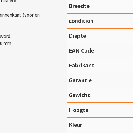
hikt voor
Breedte
binnenkant: (voor en
condition
Diepte
leverd
000mm
EAN Code
Fabrikant
Garantie
Gewicht
Hoogte
Kleur