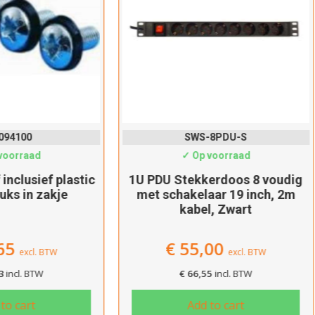
SWS-8PDU-S
SWS-8PDU
✓ Op voorraad
✓ Op voorraad
U Stekkerdoos 8 voudig
1U PDU Stekkerdoos 8-
schakelaar 19 inch, 2m
zonder schakelaar 19 in
kabel, Zwart
kabel, Zwart
€
55,00
€
50,00
excl. BTW
excl. BTW
€
66,55
incl. BTW
€
60,50
incl. BTW
Add to cart
Add to cart