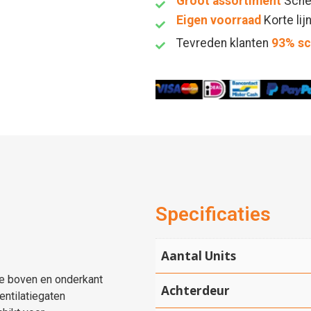
Groot assortiment
Sche
Eigen voorraad
Korte lij
Tevreden klanten
93% s
Specificaties
Aantal Units
de boven en onderkant
Achterdeur
ntilatiegaten