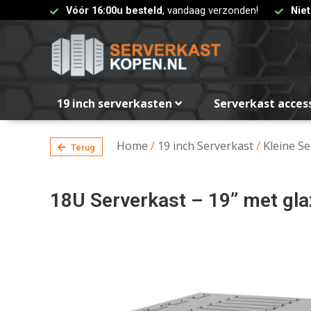
Vóór 16:00u besteld
, vandaag verzonden!
Nie
19 inch serverkasten
Serverkast acces
Home
/
19 inch Serverkast
/
Kleine S
Terug
18U Serverkast – 19” met g