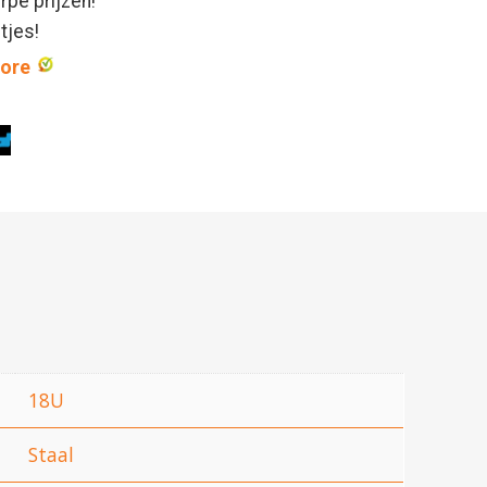
rpe prijzen!
ntjes!
core
18U
Staal