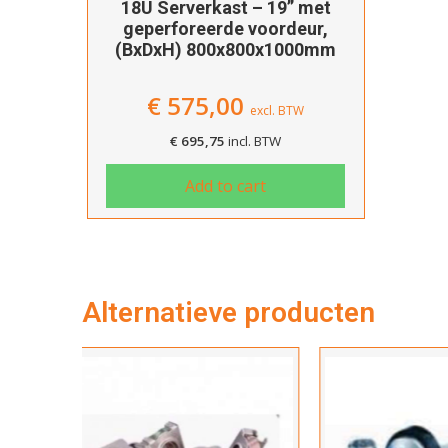
18U Serverkast – 19” met
geperforeerde voordeur,
(BxDxH) 800x800x1000mm
€
575,00
excl. BTW
€
695,75
incl. BTW
Add to cart
Alternatieve producten