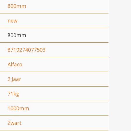
800mm
new
800mm
8719274077503
Alfaco
2 Jaar
71kg
1000mm
Zwart