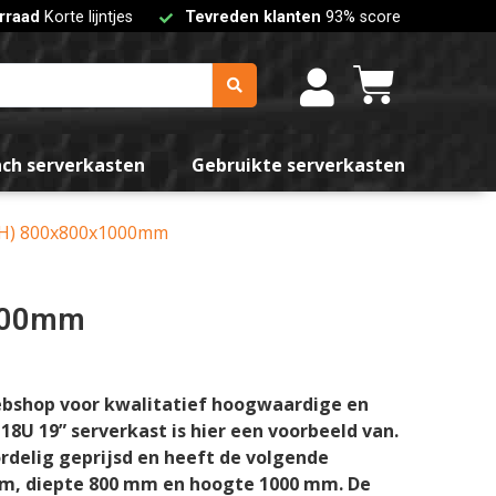
rraad
Korte lijntjes
Tevreden klanten
93% score
nch serverkasten
Gebruikte serverkasten
DxH) 800x800x1000mm
1000mm
ebshop voor kwalitatief hoogwaardige en
8U 19” serverkast is hier een voorbeeld van.
ordelig geprijsd en heeft de volgende
m, diepte 800 mm en hoogte 1000 mm. De