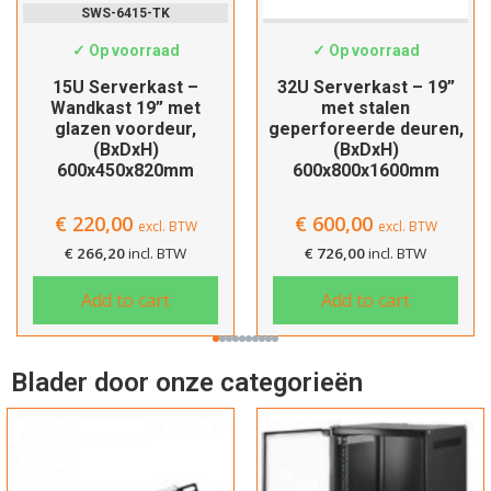
SWS-6415-TK
SWS-6832PP
✓ Op voorraad
✓ Op voorraad
15U Serverkast –
32U Serverkast – 19”
Wandkast 19” met
met stalen
glazen voordeur,
geperforeerde deuren,
(BxDxH)
(BxDxH)
600x450x820mm
600x800x1600mm
€
220,00
€
600,00
excl. BTW
excl. BTW
€
266,20
incl. BTW
€
726,00
incl. BTW
Add to cart
Add to cart
Blader door onze categorieën