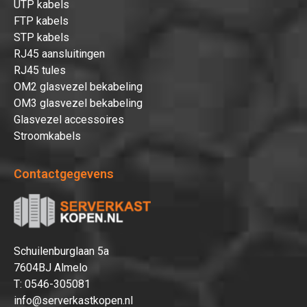
UTP kabels
FTP kabels
STP kabels
RJ45 aansluitingen
RJ45 tules
OM2 glasvezel bekabeling
OM3 glasvezel bekabeling
Glasvezel accessoires
Stroomkabels
Contactgegevens
Schuilenburglaan 5a
7604BJ Almelo
T:
0546-305081
info@serverkastkopen.nl