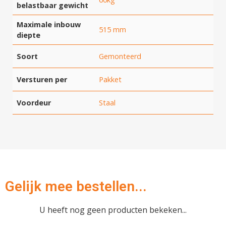
belastbaar gewicht
Maximale inbouw
515 mm
diepte
Hartelijk dank!
Soort
Gemonteerd
Dit product is succesvol toegevoegd
Versturen per
Pakket
aan uw winkelwagen!
Voordeur
Staal
Verder winkelen
Gelijk mee bestellen...
Afrekenen
U heeft nog geen producten bekeken...