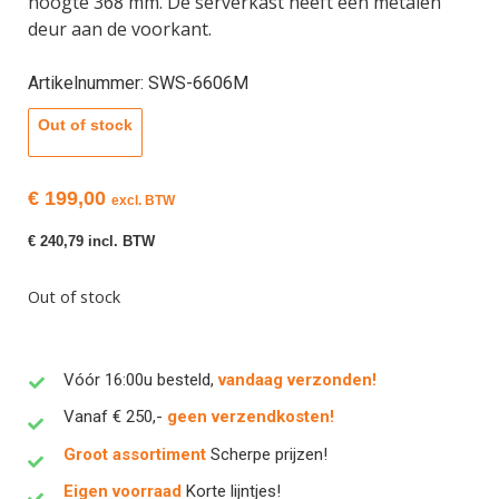
hoogte 368 mm. De serverkast heeft een metalen
deur aan de voorkant.
Artikelnummer: SWS-6606M
Out of stock
€
199,00
excl. BTW
€
240,79
incl. BTW
Out of stock
Vóór 16:00u besteld,
vandaag verzonden!
Vanaf € 250,-
geen verzendkosten!
Groot assortiment
Scherpe prijzen!
Eigen voorraad
Korte lijntjes!