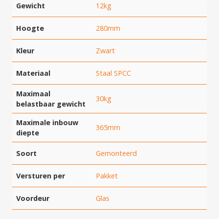
Gewicht
12kg
Hoogte
280mm
Kleur
Zwart
Materiaal
Staal SPCC
Maximaal
30kg
belastbaar gewicht
Maximale inbouw
365mm
diepte
Soort
Gemonteerd
Hartelijk dank!
Versturen per
Pakket
Voordeur
Glas
Dit product is succesvol toegevoegd
aan uw winkelwagen!