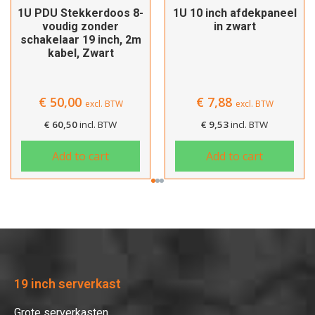
1U PDU Stekkerdoos 8-
1U 10 inch afdekpaneel
voudig zonder
in zwart
schakelaar 19 inch, 2m
kabel, Zwart
€
50,00
€
7,88
excl. BTW
excl. BTW
€
60,50
incl. BTW
€
9,53
incl. BTW
Add to cart
Add to cart
19 inch serverkast
Grote serverkasten