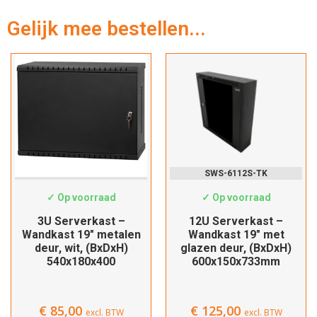
Gelijk mee bestellen...
Hartelijk dank!
Dit product is succesvol toegevoegd
SWS-3439
SWS-6112S-TK
aan uw winkelwagen!
✓ Op voorraad
✓ Op voorraad
3U Serverkast –
12U Serverkast –
Wandkast 19″ metalen
Wandkast 19″ met
deur, wit, (BxDxH)
glazen deur, (BxDxH)
540x180x400
600x150x733mm
Verder winkelen
Afrekenen
€
85,00
€
125,00
excl. BTW
excl. BTW