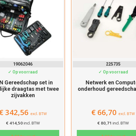
Dit product is succesvol toegevoegd aan uw winkelwagen!
Verder winkelen
Afrekenen
19062046
225735
✓ Op voorraad
✓ Op voorraad
N Gereedschap set in
Netwerk en Comput
lijke draagtas met twee
onderhoud gereedscha
zijvakken
€
342,56
€
66,70
excl. BTW
excl. BTW
€
414,50
incl. BTW
€
80,71
incl. BTW