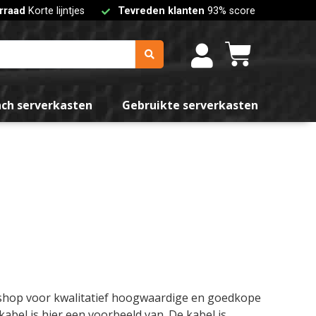
rraad
Korte lijntjes
Tevreden klanten
93% score
nch serverkasten
Gebruikte serverkasten
bshop voor kwalitatief hoogwaardige en goedkope
bel is hier een voorbeeld van. De kabel is