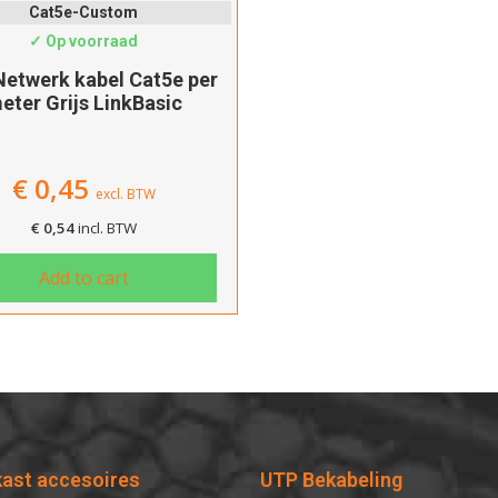
Cat5e-Custom
✓ Op voorraad
etwerk kabel Cat5e per
eter Grijs LinkBasic
€
0,45
excl. BTW
€
0,54
incl. BTW
Add to cart
kast accesoires
UTP Bekabeling