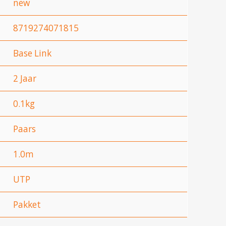
new
8719274071815
Base Link
2 Jaar
0.1kg
Paars
1.0m
UTP
Pakket