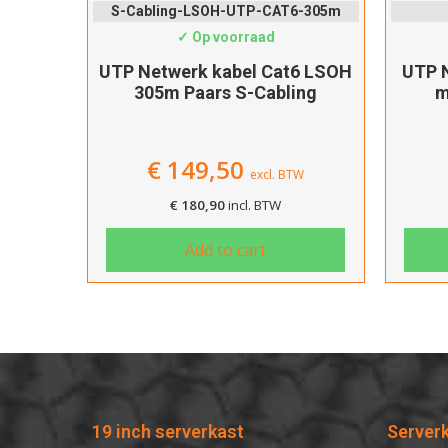
S-Cabling-LSOH-UTP-CAT6-305m
✓ Op voorraad
UTP Netwerk kabel Cat6 LSOH
UTP N
305m Paars S-Cabling
m
€
149,50
excl. BTW
€
180,90
incl. BTW
Add to cart
19 inch serverkast
Server