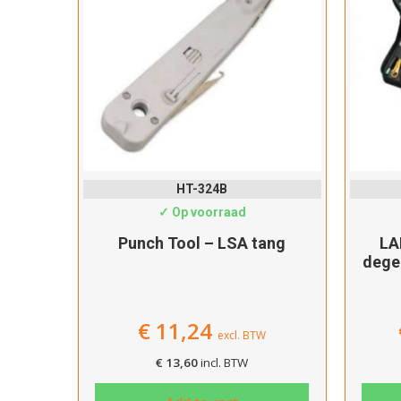
HT-324B
✓ Op voorraad
Punch Tool – LSA tang
LA
dege
€
11,24
excl. BTW
€
13,60
incl. BTW