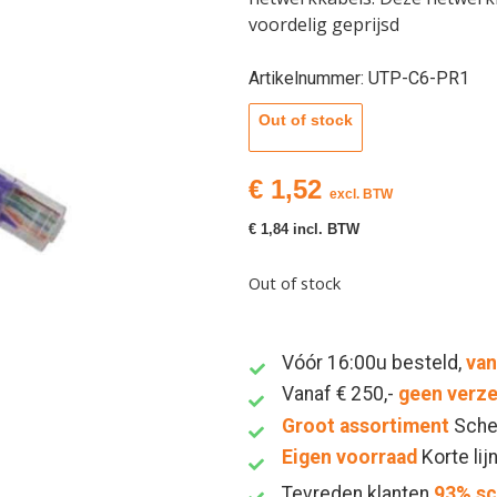
voordelig geprijsd
Artikelnummer: UTP-C6-PR1
Out of stock
€
1,52
excl. BTW
€
1,84
incl. BTW
Out of stock
Vóór 16:00u besteld,
van
Vanaf € 250,-
geen verz
Groot assortiment
Sche
Eigen voorraad
Korte lij
Tevreden klanten
93% s