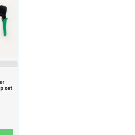
er
p set