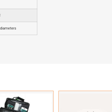
C
ldiameters
Hartelijk dank!