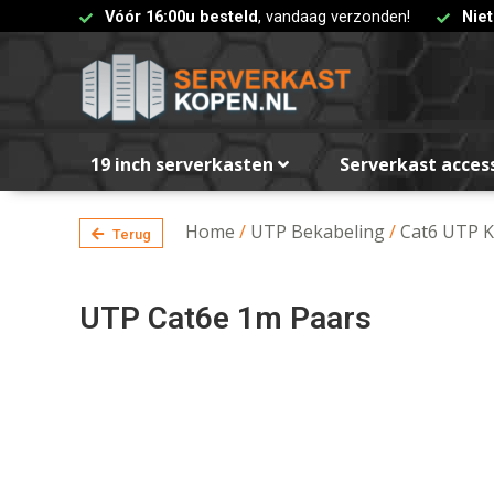
Vóór 16:00u besteld
, vandaag verzonden!
Nie
19 inch serverkasten
Serverkast acces
Home
/
UTP Bekabeling
/
Cat6 UTP K
Terug
UTP Cat6e 1m Paars