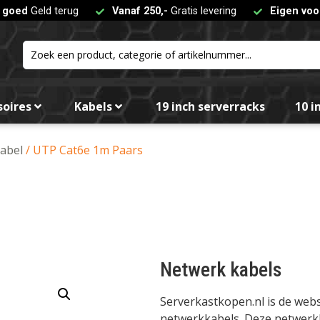
t goed
Geld terug
Vanaf 250,-
Gratis levering
Eigen voo
soires
Kabels
19 inch serverracks
10 i
abel
/ UTP Cat6e 1m Paars
Netwerk kabels
Serverkastkopen.nl is de we
netwerkkabels. Deze netwerkka