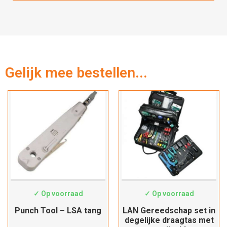
Gelijk mee bestellen...
Hartelijk dank!
Dit product is succesvol toegevoegd
aan uw winkelwagen!
HT-324B
19062046
✓ Op voorraad
✓ Op voorraad
Punch Tool – LSA tang
LAN Gereedschap set in
Verder winkelen
degelijke draagtas met