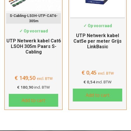
S-Cabling-LSOH-UTP-CAT6-
Cat5e-Custom
305m
✓ Op voorraad
✓ Op voorraad
UTP Netwerk kabel
UTP Netwerk kabel Cat6
Cat5e per meter Grijs
LSOH 305m Paars S-
LinkBasic
Cabling
€
0,45
excl. BTW
€
149,50
excl. BTW
€
0,54
incl. BTW
€
180,90
incl. BTW
Add to cart
Add to cart