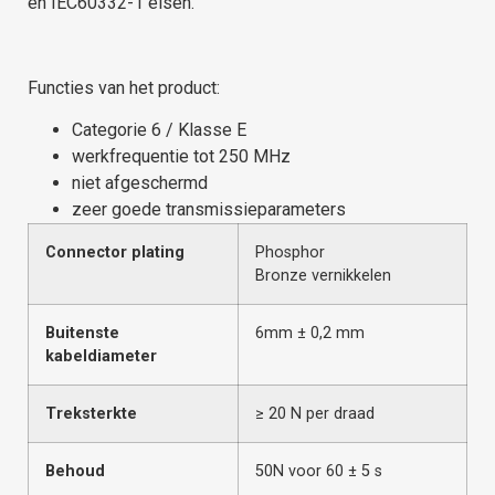
en IEC60332-1 eisen.
Functies van het
product:
Categorie 6 / Klasse E
werkfrequentie tot 250 MHz
niet afgeschermd
zeer goede transmissieparameters
Connector plating
Phosphor
Bronze
vernikkelen
Buitenste
6mm ± 0,2 mm
kabeldiameter
Treksterkte
≥ 20 N per draad
Behoud
50N voor 60 ± 5 s