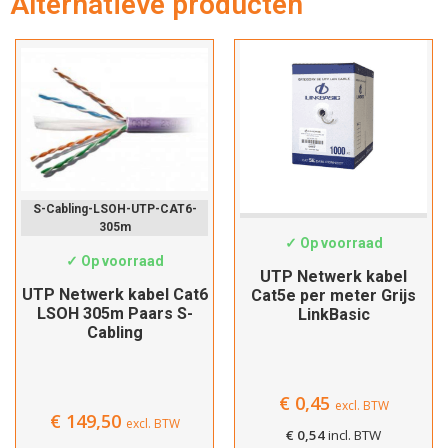
Alternatieve producten
Verder winkelen
Afrekenen
S-Cabling-LSOH-UTP-CAT6-
Cat5e-Custom
305m
✓ Op voorraad
✓ Op voorraad
UTP Netwerk kabel
UTP Netwerk kabel Cat6
Cat5e per meter Grijs
LSOH 305m Paars S-
LinkBasic
Cabling
€
0,45
excl. BTW
€
149,50
excl. BTW
€
0,54
incl. BTW