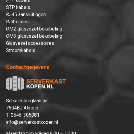
FTP kabels
STP kabels
RJ45 aansluitingen
RJ45 tules
OM2 glasvezel bekabeling
OM3 glasvezel bekabeling
Glasvezel accessoires
Stroomkabels
Contactgegevens
Schuilenburglaan 5a
7604BJ Almelo
T:
0546-305081
info@serverkastkopen.nl
Maandag t/m vrijdag 8:00 – 17:30