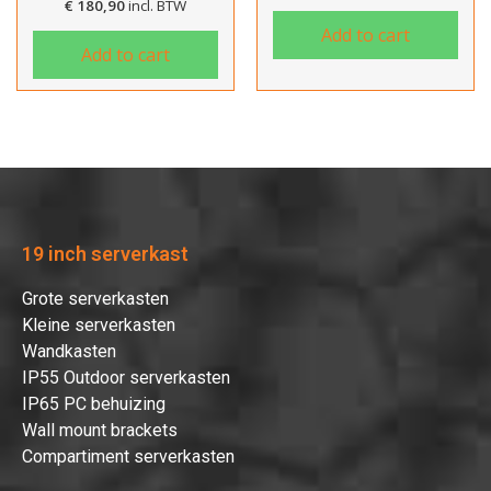
€
180,90
incl. BTW
Add to cart
Add to cart
19 inch serverkast
Grote serverkasten
Kleine serverkasten
Wandkasten
IP55 Outdoor serverkasten
IP65 PC behuizing
Wall mount brackets
Compartiment serverkasten