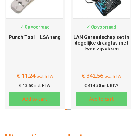
HT-324B
19062046
✓ Op voorraad
✓ Op voorraad
Punch Tool – LSA tang
LAN Gereedschap set in
degelijke draagtas met
twee zijvakken
€
11,24
€
342,56
excl. BTW
excl. BTW
€
13,60
incl. BTW
€
414,50
incl. BTW
Hartelijk dank!
Add to cart
Add to cart
Dit product is succesvol toegevoegd
aan uw winkelwagen!