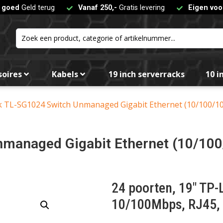
t goed
Geld terug
Vanaf 250,-
Gratis levering
Eigen voo
soires
Kabels
19 inch serverracks
10 i
k TL-SG1024 Switch Unmanaged Gigabit Ethernet (10/100/10
managed Gigabit Ethernet (10/100
24 poorten, 19″ TP-
10/100Mbps, RJ45,