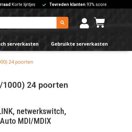
rraad
Korte lijntjes
Tevreden klanten
93% score
nch serverkasten
Gebruikte serverkasten
00) 24 poorten
/1000) 24 poorten
LINK, netwerkswitch,
 Auto MDI/MDIX