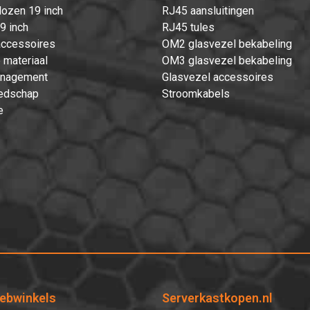
ozen 19 inch
RJ45 aansluitingen
9 inch
RJ45 tules
accessoires
OM2 glasvezel bekabeling
 materiaal
OM3 glasvezel bekabeling
nagement
Glasvezel accessoires
edschap
Stroomkabels
e
ebwinkels
Serverkastkopen.nl