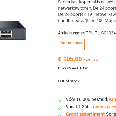
Serverkastkopen.nl is de we
netwerkswitchen. De 24 poort
De 24 poorten 19” netwerkswit
bandbreedte: 10 en 100 Mbps
Artikelnummer: TPL-TL-SG1024
Out of stock
€
105,00
excl. BTW
€
127,05
incl. BTW
Out of stock
Vóór 16:00u besteld,
van
Vanaf € 250,-
geen verz
Groot assortiment
Sche