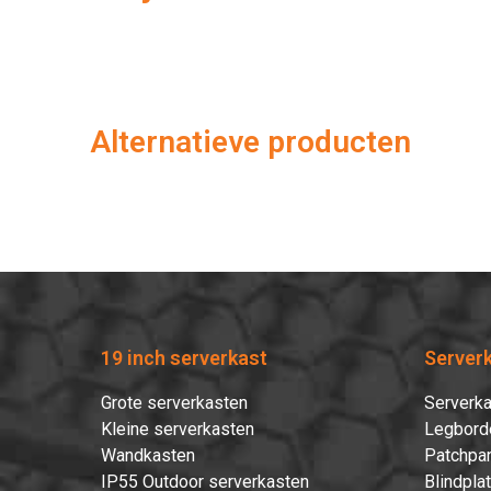
Alternatieve producten
19 inch serverkast
Server
Grote serverkasten
Serverka
Kleine serverkasten
Legbord
Wandkasten
Patchpan
IP55 Outdoor serverkasten
Blindpla