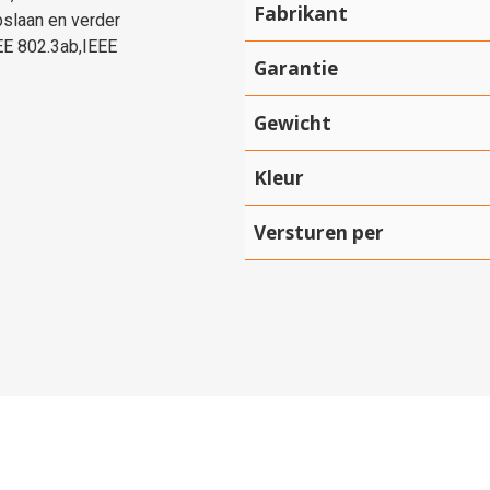
Fabrikant
pslaan en verder
EE 802.3ab,IEEE
Garantie
Gewicht
Hartelijk dank!
Kleur
Dit product is succesvol toegevoegd aan uw winkelwagen!
Versturen per
Verder winkelen
Afrekenen