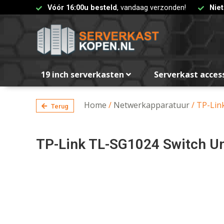
Vóór 16:00u besteld
, vandaag verzonden!
Nie
19 inch serverkasten
Serverkast acces
Home
/
Netwerkapparatuur
/ TP-Lin
Terug
TP-Link TL-SG1024 Switch Un