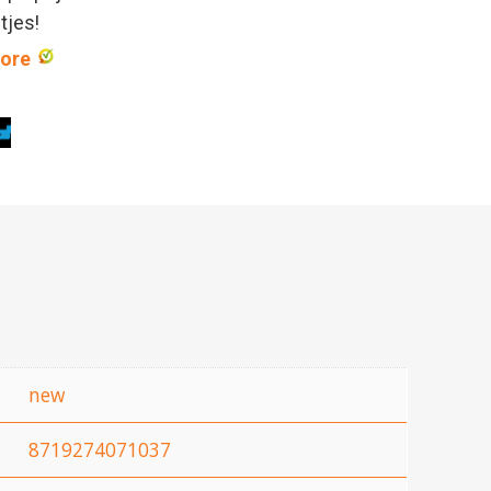
ntjes!
core
new
8719274071037