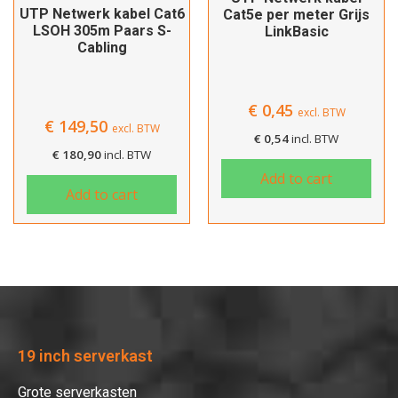
UTP Netwerk kabel Cat6
Cat5e per meter Grijs
LSOH 305m Paars S-
LinkBasic
Cabling
€
0,45
excl. BTW
€
149,50
excl. BTW
€
0,54
incl. BTW
€
180,90
incl. BTW
Add to cart
Add to cart
19 inch serverkast
Grote serverkasten