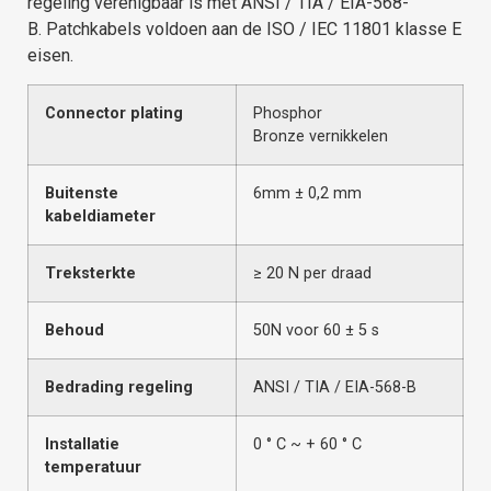
regeling verenigbaar is met ANSI / TIA / EIA-568-
B.
Patchkabels voldoen aan de ISO / IEC 11801 klasse E
eisen.
Connector plating
Phosphor
Bronze
vernikkelen
Buitenste
6mm ± 0,2 mm
kabeldiameter
Treksterkte
≥ 20 N per draad
Behoud
50N voor 60 ± 5 s
Bedrading regeling
ANSI / TIA / EIA-568-B
Installatie
0 ° C ~ + 60 ° C
temperatuur