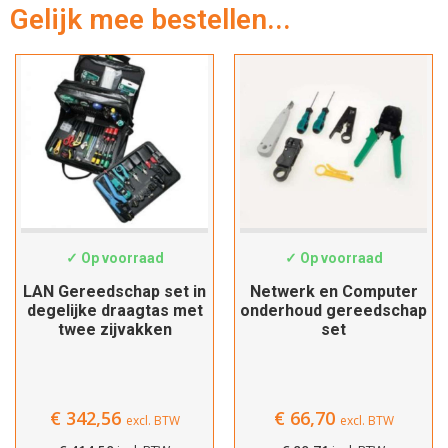
Gelijk mee bestellen...
Hartelijk dank!
19062046
225735
Dit product is succesvol toegevoegd
aan uw winkelwagen!
✓ Op voorraad
✓ Op voorraad
LAN Gereedschap set in
Netwerk en Computer
degelijke draagtas met
onderhoud gereedschap
twee zijvakken
set
Verder winkelen
€
342,56
€
66,70
excl. BTW
excl. BTW
Afrekenen