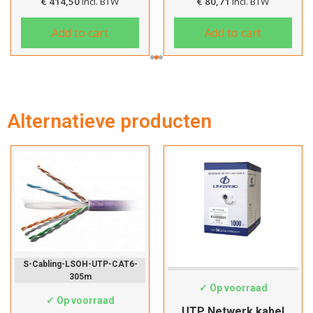
€
414,50
incl. BTW
€
80,71
incl. BTW
Add to cart
Add to cart
Alternatieve producten
S-Cabling-LSOH-UTP-CAT6-
Cat5e-Custom
305m
✓ Op voorraad
✓ Op voorraad
UTP Netwerk kabel