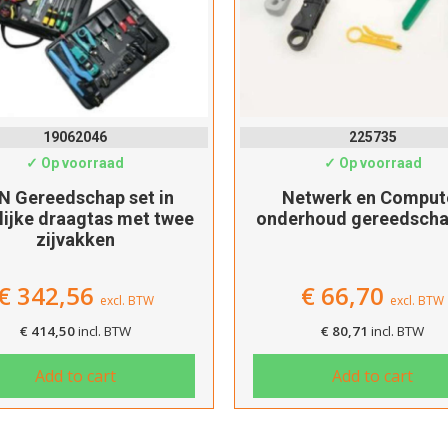
Verder winkelen
Afrekenen
19062046
225735
✓ Op voorraad
✓ Op voorraad
N Gereedschap set in
Netwerk en Comput
lijke draagtas met twee
onderhoud gereedscha
zijvakken
€
342,56
€
66,70
excl. BTW
excl. BTW
€
414,50
incl. BTW
€
80,71
incl. BTW
Add to cart
Add to cart