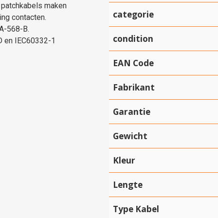
k patchkabels maken
categorie
ing contacten.
IA-568-B.
condition
 D en IEC60332-1
EAN Code
Fabrikant
Garantie
Gewicht
Kleur
Lengte
Type Kabel