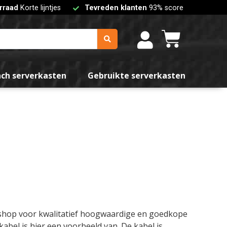
rraad
Korte lijntjes
Tevreden klanten
93% score
nch serverkasten
Gebruikte serverkasten
bshop voor kwalitatief hoogwaardige en goedkope
bel is hier een voorbeeld van. De kabel is