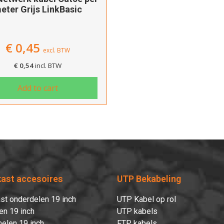
eter Grijs LinkBasic
€
0,45
excl. BTW
€
0,54
incl. BTW
Add to cart
kast accesoires
UTP Bekabeling
st onderdelen 19 inch
UTP Kabel op rol
en 19 inch
UTP kabels
elen 19 inch
FTP kabels