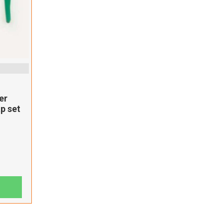
er
p set