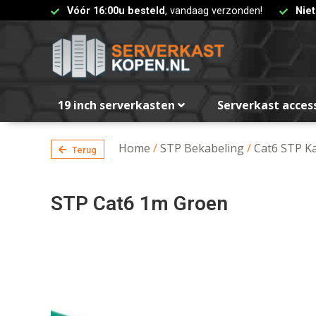
Vóór 16:00u besteld
, vandaag verzonden!
Nie
19 inch serverkasten
Serverkast acces
Home
/
STP Bekabeling
/
Cat6 STP K
Terug
STP Cat6 1m Groen