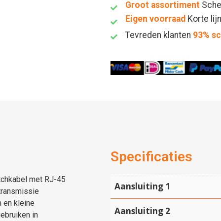
Groot assortiment
Sche
Eigen voorraad
Korte lij
Tevreden klanten
93% s
Specificaties
tchkabel met RJ-45
Aansluiting 1
transmissie
 en kleine
Aansluiting 2
ebruiken in