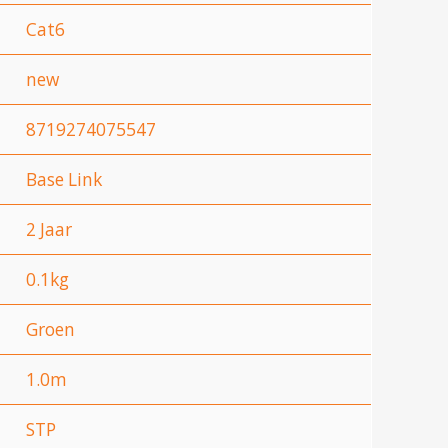
Cat6
new
8719274075547
Base Link
2 Jaar
0.1kg
Groen
1.0m
STP