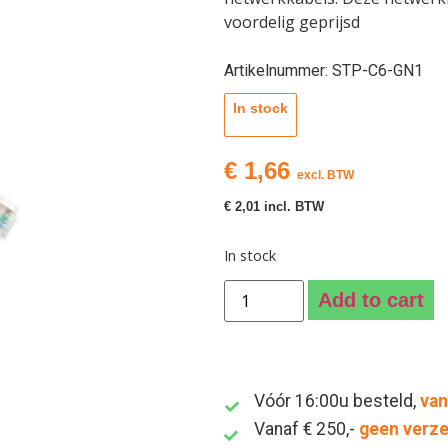
voordelig geprijsd
Artikelnummer: STP-C6-GN1
In stock
€
1,66
excl. BTW
€
2,01
incl. BTW
In stock
Add to cart
Vóór 16:00u besteld,
van
Vanaf € 250,-
geen verz