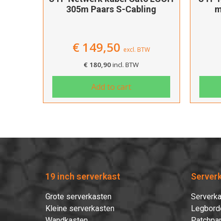
305m Paars S-Cabling
m
€
149,50
excl. BTW
€
180,90
incl. BTW
Add to cart
19 inch serverkast
Server
Grote serverkasten
Serverka
Kleine serverkasten
Legbord
Wandkasten
Patchpan