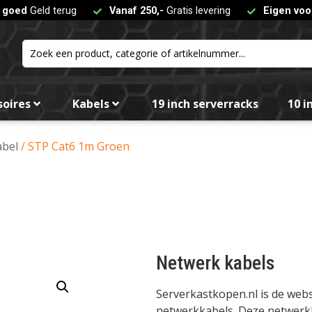
t goed
Geld terug
Vanaf 250,-
Gratis levering
Eigen voo
soires
Kabels
19 inch serverracks
10 i
abel
/ STP Cat6 1m Groen
Netwerk kabels
Serverkastkopen.nl is de we
netwerkkabels. Deze netwerkka