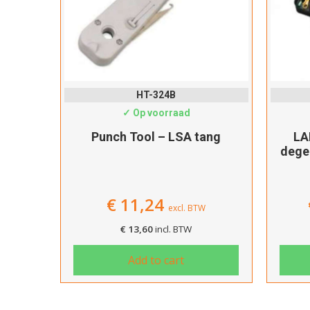
HT-324B
✓ Op voorraad
Punch Tool – LSA tang
LA
dege
€
11,24
excl. BTW
€
13,60
incl. BTW
Add to cart