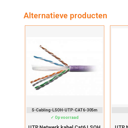
Alternatieve producten
S-Cabling-LSOH-UTP-CAT6-305m
✓ Op voorraad
UTP Netwerk kabel Cat6 LSOH
UTP N