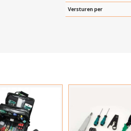
Versturen per
Hartelijk dank!
Dit product is succesvol toegevoegd aan uw winkelwagen!