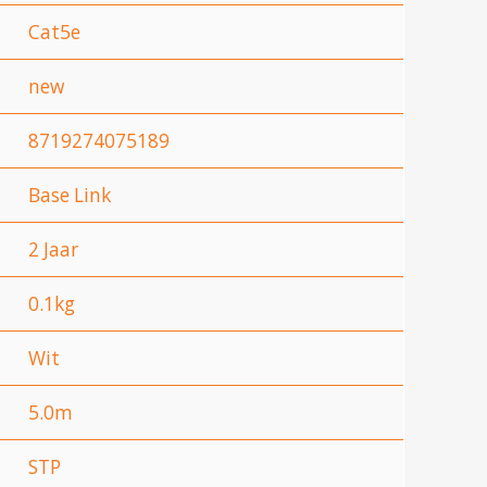
Cat5e
new
8719274075189
Base Link
2 Jaar
0.1kg
Wit
5.0m
STP