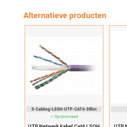
Alternatieve producten
S-Cabling-LSOH-UTP-CAT6-305m
✓ Op voorraad
UTP Netwerk kabel Cat6 LSOH
UTP N