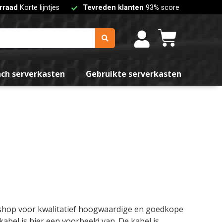
rraad
Korte lijntjes
Tevreden klanten
93% score
nch serverkasten
Gebruikte serverkasten
bshop voor kwalitatief hoogwaardige en goedkope
bel is hier een voorbeeld van. De kabel is