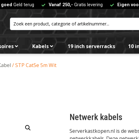
t goed
Geld terug
Vanaf 250,-
Gratis levering
Eigen voo
soires
Kabels
19 inch serverracks
10 i
Kabel
/ STP Cat5e 5m Wit
Netwerk kabels
Serverkastkopen.nl is de we
netwerkkabels. Deze netwerkka