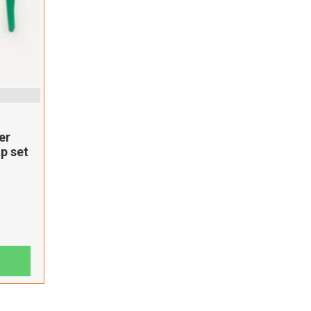
er
p set