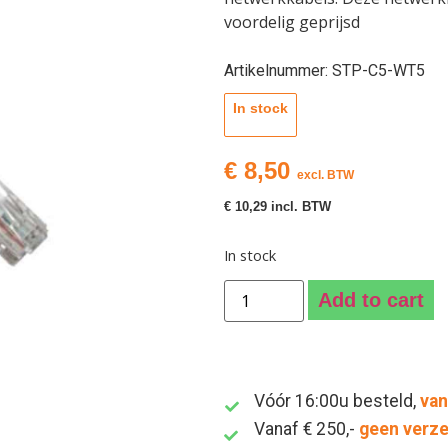
voordelig geprijsd
Artikelnummer: STP-C5-WT5
In stock
€
8,50
excl. BTW
€
10,29
incl. BTW
In stock
Add to cart
Vóór 16:00u besteld,
van
Vanaf € 250,-
geen verz