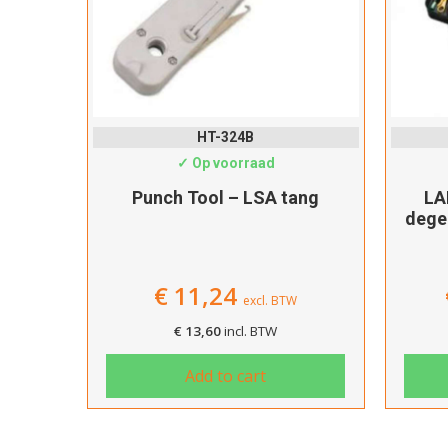
HT-324B
✓ Op voorraad
Punch Tool – LSA tang
LA
dege
€
11,24
excl. BTW
€
13,60
incl. BTW
Add to cart