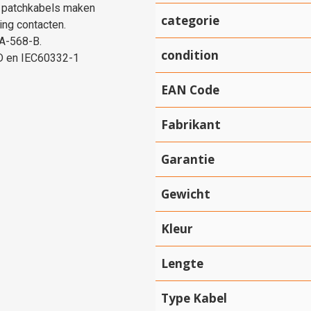
k patchkabels maken
categorie
ing contacten.
IA-568-B.
condition
 D en IEC60332-1
EAN Code
Fabrikant
Garantie
Gewicht
Kleur
Lengte
Type Kabel