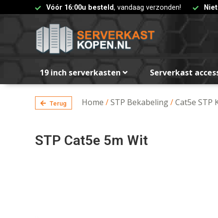
Vóór 16:00u besteld
, vandaag verzonden!
Nie
19 inch serverkasten
Serverkast acces
Home
/
STP Bekabeling
/
Cat5e STP 
Terug
STP Cat5e 5m Wit