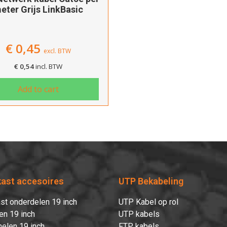
eter Grijs LinkBasic
€
0,45
excl. BTW
€
0,54
incl. BTW
Add to cart
kast accesoires
UTP Bekabeling
st onderdelen 19 inch
UTP Kabel op rol
en 19 inch
UTP kabels
elen 19 inch
FTP kabels