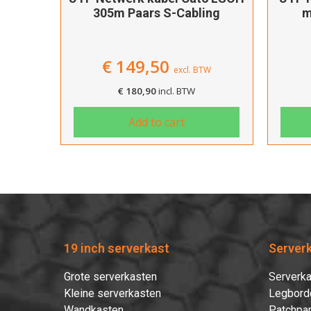
305m Paars S-Cabling
m
€
149,50
excl. BTW
€
180,90
incl. BTW
Add to cart
19 inch serverkast
Server
Grote serverkasten
Serverka
Kleine serverkasten
Legbord
Wandkasten
Patchpan