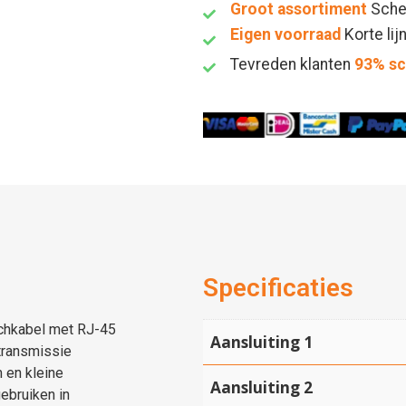
Groot assortiment
Sche
Eigen voorraad
Korte lij
Tevreden klanten
93% s
Specificaties
tchkabel met RJ-45
Aansluiting 1
transmissie
 en kleine
Aansluiting 2
ebruiken in