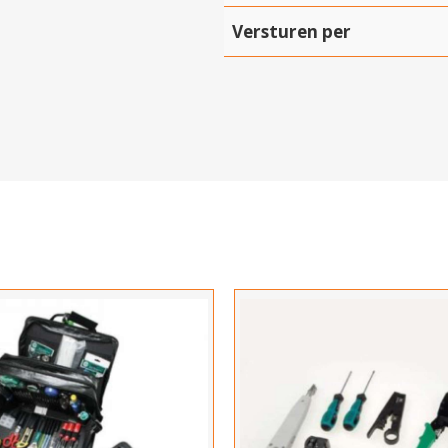
Versturen per
Hartelijk dank!
Dit product is succesvol toegevoegd aan uw winkelwagen!