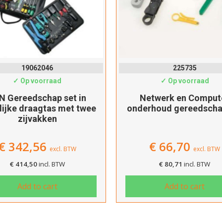
Verder winkelen
Afrekenen
19062046
225735
✓ Op voorraad
✓ Op voorraad
N Gereedschap set in
Netwerk en Comput
lijke draagtas met twee
onderhoud gereedscha
zijvakken
€
342,56
€
66,70
excl. BTW
excl. BTW
€
414,50
incl. BTW
€
80,71
incl. BTW
Add to cart
Add to cart