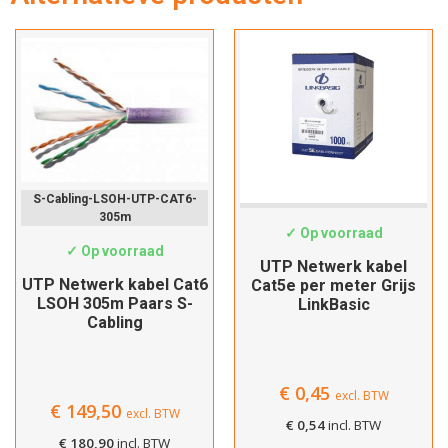
Verder winkelen
Afrekenen
S-Cabling-LSOH-UTP-CAT6-
Cat5e-Custom
305m
✓ Op voorraad
✓ Op voorraad
UTP Netwerk kabel
UTP Netwerk kabel Cat6
Cat5e per meter Grijs
LSOH 305m Paars S-
LinkBasic
Cabling
€
0,45
excl. BTW
€
149,50
excl. BTW
€
0,54
incl. BTW
€
180,90
incl. BTW