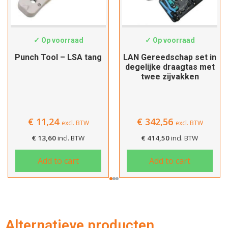
HT-324B
19062046
✓ Op voorraad
✓ Op voorraad
Punch Tool – LSA tang
LAN Gereedschap set in
degelijke draagtas met
twee zijvakken
€
11,24
€
342,56
excl. BTW
excl. BTW
€
13,60
incl. BTW
€
414,50
incl. BTW
Hartelijk dank!
Add to cart
Add to cart
Dit product is succesvol toegevoegd
aan uw winkelwagen!
Alternatieve producten