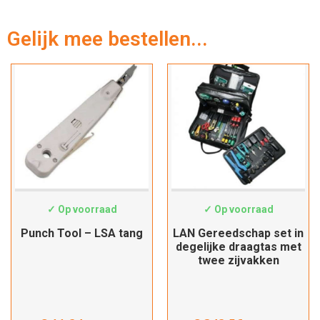
Gelijk mee bestellen...
HT-324B
19062046
✓ Op voorraad
✓ Op voorraad
Punch Tool – LSA tang
LAN Gereedschap set in
degelijke draagtas met
twee zijvakken
Hartelijk dank!