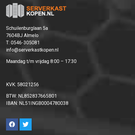
Schuilenburglaan 5a
7604BJ Almelo
T:
0546-305081
info@serverkastkopen.nl
Maandag t/m vrijdag 8:00 – 17:30
KVK: 58021256
BTW: NL852837665B01
IBAN: NL51INGB0004780038