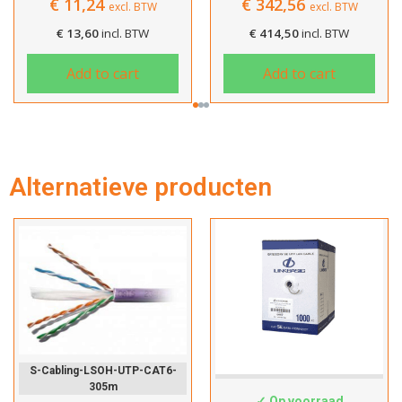
€
11,24
€
342,56
excl. BTW
excl. BTW
Dit product is succesvol toegevoegd
€
13,60
incl. BTW
€
414,50
incl. BTW
aan uw winkelwagen!
Add to cart
Add to cart
Verder winkelen
Alternatieve producten
Afrekenen
S-Cabling-LSOH-UTP-CAT6-
Cat5e-Custom
305m
✓ Op voorraad