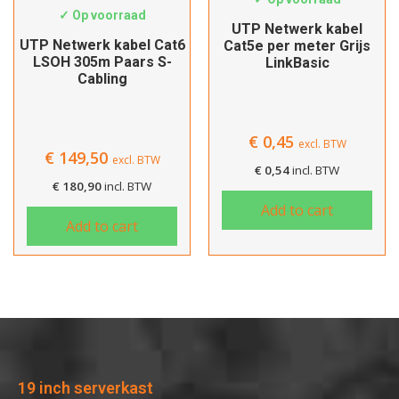
✓ Op voorraad
UTP Netwerk kabel
UTP Netwerk kabel Cat6
Cat5e per meter Grijs
LSOH 305m Paars S-
LinkBasic
Cabling
€
0,45
excl. BTW
€
149,50
excl. BTW
€
0,54
incl. BTW
€
180,90
incl. BTW
Add to cart
Add to cart
19 inch serverkast