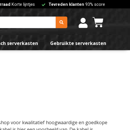
rraad
Korte lijntjes
Tevreden klanten
93% score
nch serverkasten
Gebruikte serverkasten
bshop voor kwalitatief hoogwaardige en goedkope
bel is hier een voorbeeld van. De kabel is