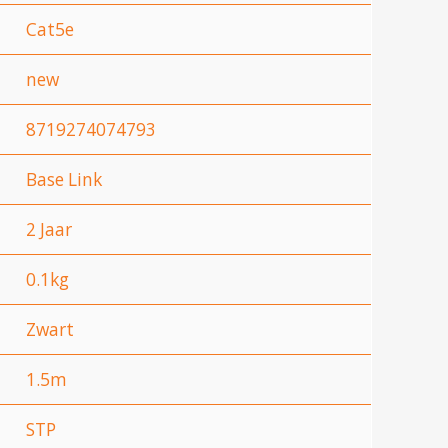
Cat5e
new
8719274074793
Base Link
2 Jaar
0.1kg
Zwart
1.5m
STP