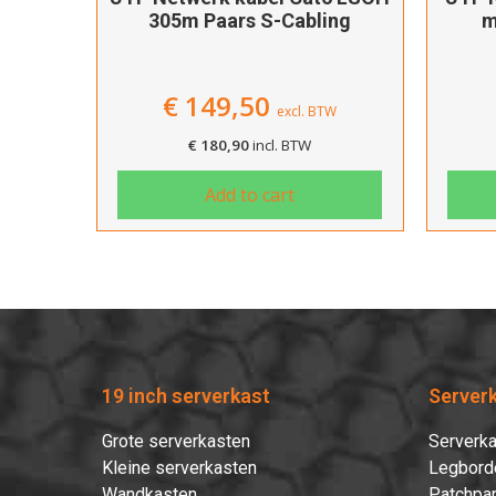
305m Paars S-Cabling
m
€
149,50
excl. BTW
€
180,90
incl. BTW
Add to cart
19 inch serverkast
Server
Grote serverkasten
Serverka
Kleine serverkasten
Legbord
Wandkasten
Patchpan