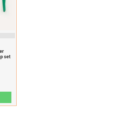
er
p set