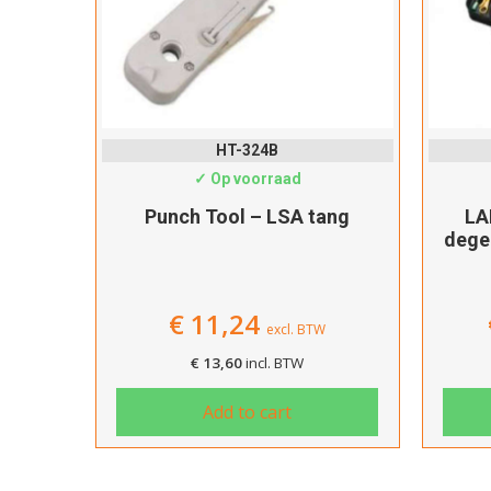
HT-324B
✓ Op voorraad
Punch Tool – LSA tang
LA
dege
€
11,24
excl. BTW
€
13,60
incl. BTW
Add to cart