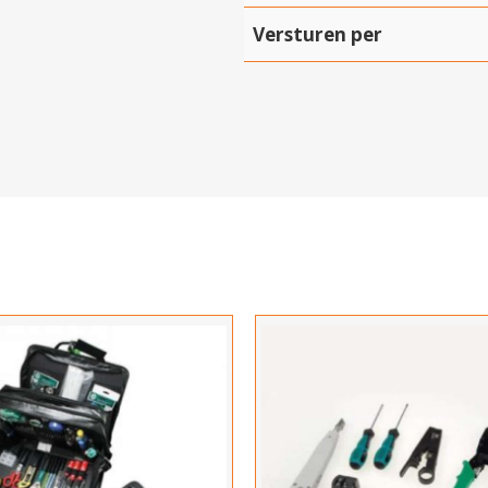
Versturen per
Hartelijk dank!
Dit product is succesvol toegevoegd aan uw winkelwagen!