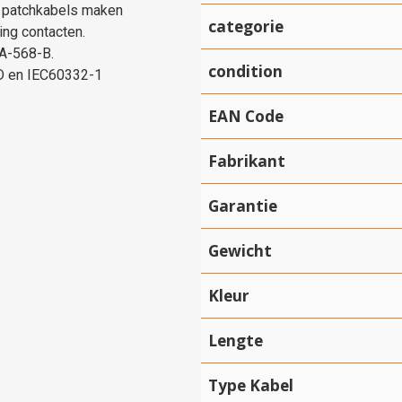
k patchkabels maken
categorie
ing contacten.
IA-568-B.
condition
 D en IEC60332-1
EAN Code
Fabrikant
Garantie
Gewicht
Kleur
Lengte
Type Kabel