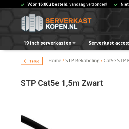
Vóór 16:00u besteld
, vandaag verzonden!
Nie
19 inch serverkasten
Serverkast acces
Home
/
STP Bekabeling
/
Cat5e STP 
Terug
STP Cat5e 1,5m Zwart