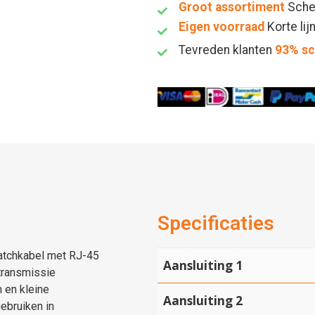
Groot assortiment
Sche
Eigen voorraad
Korte lij
Tevreden klanten
93% s
Specificaties
atchkabel met RJ-45
Aansluiting 1
transmissie
 en kleine
Aansluiting 2
ebruiken in