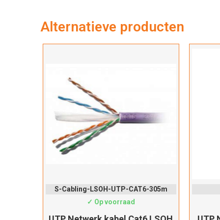
Alternatieve producten
S-Cabling-LSOH-UTP-CAT6-305m
✓ Op voorraad
UTP Netwerk kabel Cat6 LSOH
UTP N