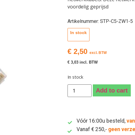
voordelig geprijsd
Artikelnummer: STP-C5-ZW1-5
In stock
€
2,50
excl. BTW
€
3,03
incl. BTW
In stock
Add to cart
Vóór 16:00u besteld,
van
Vanaf € 250,-
geen verz