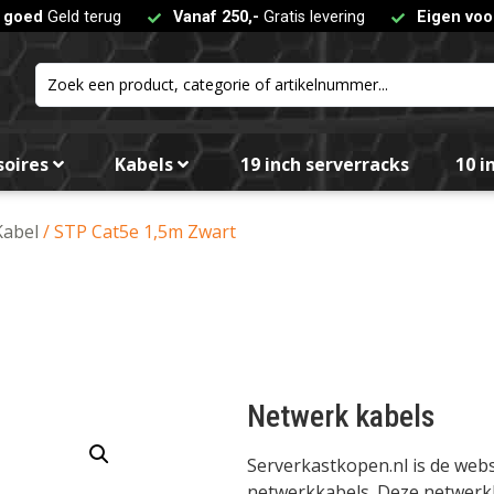
t goed
Geld terug
Vanaf 250,-
Gratis levering
Eigen voo
soires
Kabels
19 inch serverracks
10 i
Kabel
/ STP Cat5e 1,5m Zwart
Netwerk kabels
Serverkastkopen.nl is de we
netwerkkabels. Deze netwerkka