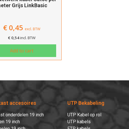
eter Grijs LinkBasic
€
0,45
excl. BTW
€
0,54
incl. BTW
Add to cart
kast accesoires
UTP Bekabeling
st onderdelen 19 inch
UTP Kabel op rol
en 19 inch
UTP kabels
elen 19 inch
FTP kabels