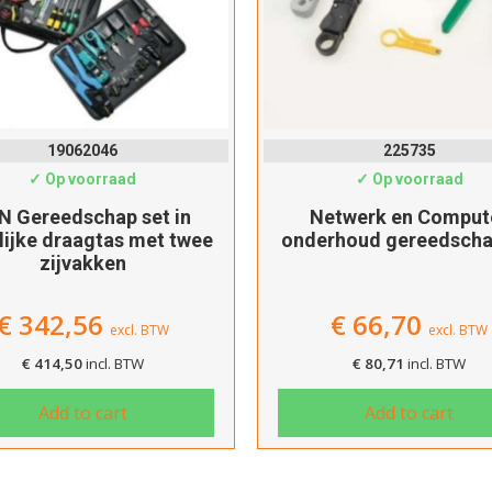
Verder winkelen
Afrekenen
19062046
225735
✓ Op voorraad
✓ Op voorraad
N Gereedschap set in
Netwerk en Comput
lijke draagtas met twee
onderhoud gereedscha
zijvakken
€
342,56
€
66,70
excl. BTW
excl. BTW
€
414,50
incl. BTW
€
80,71
incl. BTW
Add to cart
Add to cart