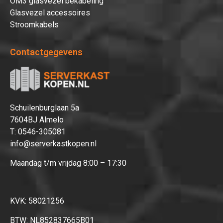
OM3 glasvezel bekabeling
Glasvezel accessoires
Stroomkabels
Contactgegevens
Schuilenburglaan 5a
7604BJ Almelo
T:
0546-305081
info@serverkastkopen.nl
Maandag t/m vrijdag 8:00 – 17:30
KVK: 58021256
BTW: NL852837665B01