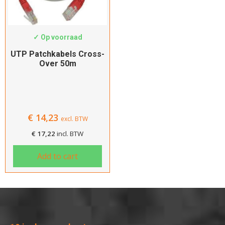
UTP-C5-COGR50
✓ Op voorraad
UTP Patchkabels Cross-
Over 50m
€
14,23
excl. BTW
€
17,22
incl. BTW
Add to cart