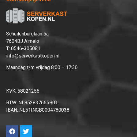
Afrekenen
Schuilenburglaan 5a
7604BJ Almelo
T:
0546-305081
info@serverkastkopen.nl
Maandag t/m vrijdag 8:00 – 17:30
KVK: 58021256
BTW: NL852837665B01
IBAN: NL51INGB0004780038