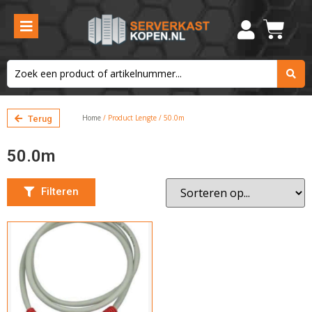
Kleur
Grijs
Filteren
Home
/ Product Lengte / 50.0m
Terug
50.0m
Filteren