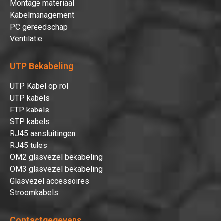
Montage materiaal
Kabelmanagement
PC gereedschap
Ventilatie
UTP Bekabeling
UTP Kabel op rol
UTP kabels
FTP kabels
Hartelijk dank!
STP kabels
RJ45 aansluitingen
RJ45 tules
Dit product is succesvol toegevoegd
OM2 glasvezel bekabeling
aan uw winkelwagen!
OM3 glasvezel bekabeling
Glasvezel accessoires
Stroomkabels
Verder winkelen
Contactgegevens