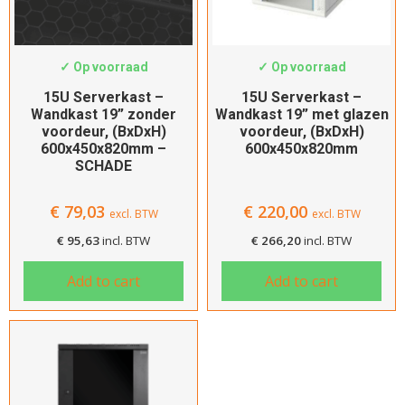
Type voordeur
SWS-6415-TK-SCHADE
SWS-6415W
Glas
✓ Op voorraad
✓ Op voorraad
15U Serverkast –
15U Serverkast –
Type achterdeur
Wandkast 19” zonder
Wandkast 19” met glazen
Geen
voordeur, (BxDxH)
voordeur, (BxDxH)
600x450x820mm –
600x450x820mm
SCHADE
Kleur
Beige
€
79,03
€
220,00
excl. BTW
excl. BTW
Zwart
€
95,63
incl. BTW
€
266,20
incl. BTW
Filters verwijderen
Add to cart
Add to cart
Filteren