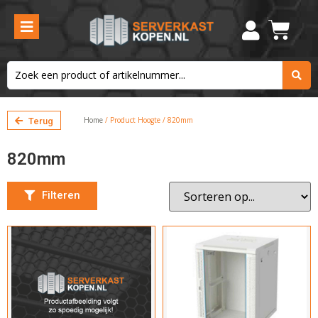
Aantal units
15U
Maximale belasting
60kg
Home
/ Product Hoogte / 820mm
Terug
Hoogte
820mm
820mm
×
Filteren
Breedte
Kies de breedte
Inbouw diepte
Kies de diepte