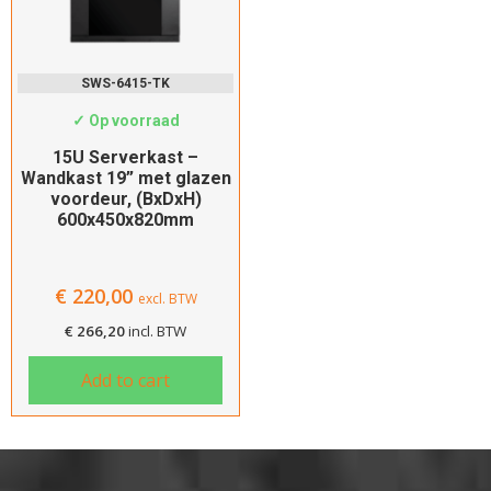
SWS-6415-TK
✓ Op voorraad
15U Serverkast –
Wandkast 19” met glazen
voordeur, (BxDxH)
600x450x820mm
€
220,00
excl. BTW
€
266,20
incl. BTW
Add to cart