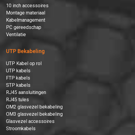
10 inch accessoires
Hartelijk dank!
Montage materiaal
Kabelmanagement
PC gereedschap
Dit product is succesvol toegevoegd
Ventilatie
aan uw winkelwagen!
UTP Bekabeling
UTP Kabel op rol
UTP kabels
Verder winkelen
FTP kabels
STP kabels
Afrekenen
RJ45 aansluitingen
RJ45 tules
OM2 glasvezel bekabeling
OM3 glasvezel bekabeling
Glasvezel accessoires
Stroomkabels