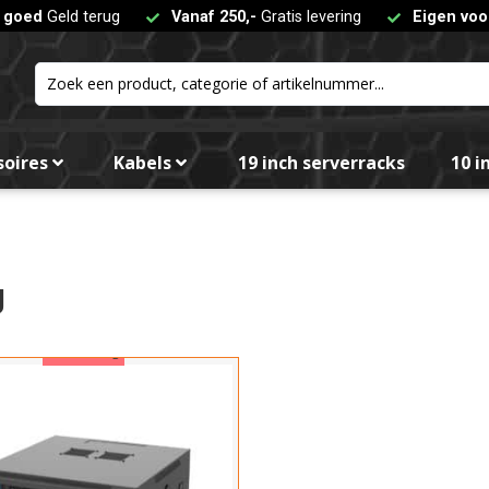
t goed
Geld terug
Vanaf 250,-
Gratis levering
Eigen voo
Aanta
6
Maxim
soires
Kabels
19 inch serverracks
10 i
6
Hoog
Kies
g
Bree
Aanbieding
Kies
Inbou
Kies