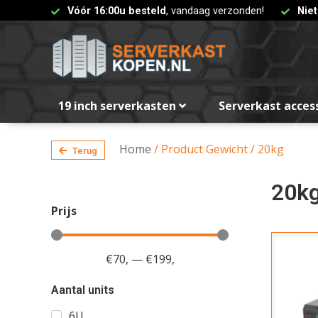
Vóór 16:00u besteld
, vandaag verzonden!
Nie
19 inch serverkasten
Serverkast acces
Home
/ Product Gewicht / 20kg
Terug
20k
Prijs
€
70
,
—
€
199
,
Aantal units
6U