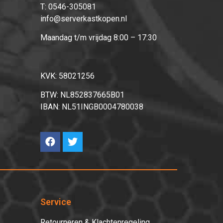
T:
0546-305081
info@serverkastkopen.nl
Maandag t/m vrijdag 8:00 – 17:30
KVK: 58021256
BTW: NL852837665B01
IBAN: NL51INGB0004780038
Service
Retourneren & Klachtenregeling