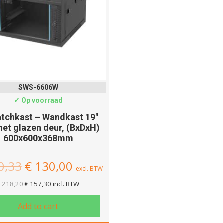
Type 
Gl
Type 
G
SWS-6606W
Kleur
✓ Op voorraad
atchkast – Wandkast 19″
et glazen deur, (BxDxH)
600x600x368mm
Fil
0,33
€
130,00
excl. BTW
€
218,20
€
157,30
incl. BTW
Add to cart