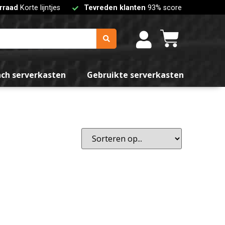
rraad
Korte lijntjes
Tevreden klanten
93% score
l units
U
ale belasting
nch serverkasten
Gebruikte serverkasten
0kg
te
 de hoogte
dte
 de breedte
w diepte
 de diepte