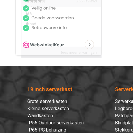
19 inch serverkast
Server
Grote serverkasten
Serverka
Kleine serverkasten
Legbord
Wandkasten
Patchpan
IP55 Outdoor serverkasten
Blindpla
IP65 PC behuizing
Stekkerd