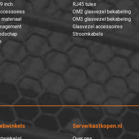
9 inch
RJ45 tules
accessoires
OM2 glasvezel bekabeling
 materiaal
OM3 glasvezel bekabeling
nagement
Glasvezel accessoires
edschap
Stroomkabels
e
ebwinkels
Serverkastkopen.nl
twinkel.nl
Over ons