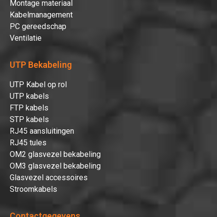
Montage materiaal
Kabelmanagement
PC gereedschap
Ventilatie
UTP Bekabeling
UTP Kabel op rol
UTP kabels
FTP kabels
Hartelijk dank!
STP kabels
RJ45 aansluitingen
RJ45 tules
Dit product is succesvol toegevoegd
OM2 glasvezel bekabeling
aan uw winkelwagen!
OM3 glasvezel bekabeling
Glasvezel accessoires
Stroomkabels
Verder winkelen
Contactgegevens