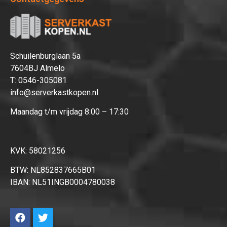
Afrekenen
Schuilenburglaan 5a
7604BJ Almelo
T:
0546-305081
info@serverkastkopen.nl
Maandag t/m vrijdag 8:00 – 17:30
KVK: 58021256
BTW: NL852837665B01
IBAN: NL51INGB0004780038