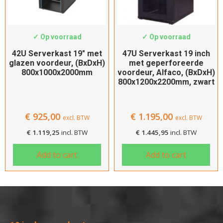
Kies de diepte
SWS-8042
SWS-8247DD
Type voordeur
✓ Op voorraad
✓ Op voorraad
Geperforeerd
42U Serverkast 19″ met
47U Serverkast 19 inch
glazen voordeur, (BxDxH)
met geperforeerde
Glas
800x1000x2000mm
voordeur, Alfaco, (BxDxH)
800x1200x2200mm, zwart
Type achterdeur
Staal
€
925,00
€
1.195,00
excl. BTW
excl. BTW
Kleur
€
1.119,25
incl. BTW
€
1.445,95
incl. BTW
Zwart
Add to cart
Add to cart
Filteren