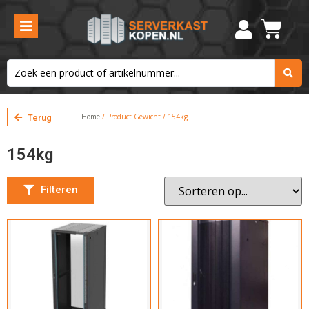
Aantal units
42U
47U
Maximale belasting
Home
/ Product Gewicht / 154kg
Terug
800kg
154kg
Hoogte
Kies de hoogte
Filteren
Breedte
Kies de breedte
Inbouw diepte