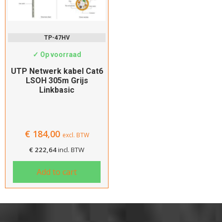
TP-47HV
✓ Op voorraad
UTP Netwerk kabel Cat6
LSOH 305m Grijs
Linkbasic
€
184,00
excl. BTW
€
222,64
incl. BTW
Add to cart