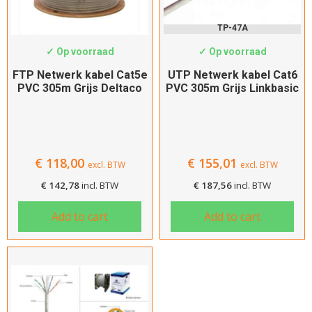
TP-43A
TP-47A
✓ Op voorraad
✓ Op voorraad
FTP Netwerk kabel Cat5e
UTP Netwerk kabel Cat6
PVC 305m Grijs Deltaco
PVC 305m Grijs Linkbasic
€
118,00
€
155,01
excl. BTW
excl. BTW
€
142,78
incl. BTW
€
187,56
incl. BTW
Add to cart
Add to cart