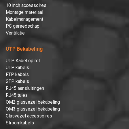
10 inch accessoires
Hartelijk dank!
Montage materiaal
Kabelmanagement
PC gereedschap
Dit product is succesvol toegevoegd
Ventilatie
aan uw winkelwagen!
UTP Bekabeling
UTP Kabel op rol
UTP kabels
Verder winkelen
FTP kabels
STP kabels
Afrekenen
RJ45 aansluitingen
RJ45 tules
OM2 glasvezel bekabeling
OM3 glasvezel bekabeling
Glasvezel accessoires
Stroomkabels