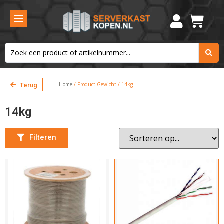
Kleur
Grijs
Filteren
Home
/ Product Gewicht / 14kg
Terug
14kg
Filteren