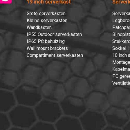
19 inch serverkast
Server
Grote serverkasten
Serverka
Kleine serverkasten
Legbord
Wandkasten
Patchpan
IP55 Outdoor serverkasten
Blindpla
IP65 PC behuizing
Stekkerd
Wall mount brackets
Sokkel 1
Compartiment serverkasten
10 inch 
Montage
Kabelma
PC gere
Ventilati