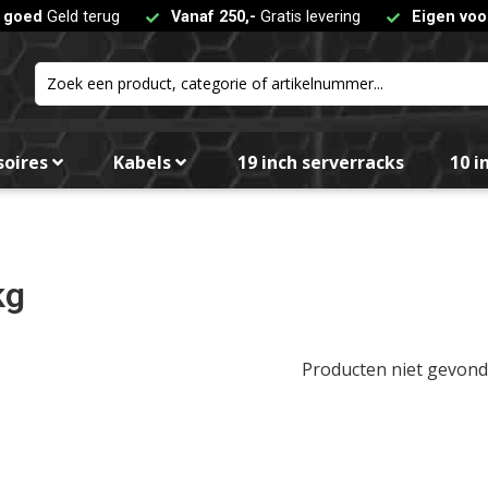
t goed
Geld terug
Vanaf 250,-
Gratis levering
Eigen voo
Fil
soires
Kabels
19 inch serverracks
10 i
kg
Producten niet gevon