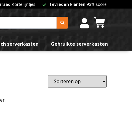
rraad
Korte lijntjes
Tevreden klanten
93% score
teren
nch serverkasten
Gebruikte serverkasten
den