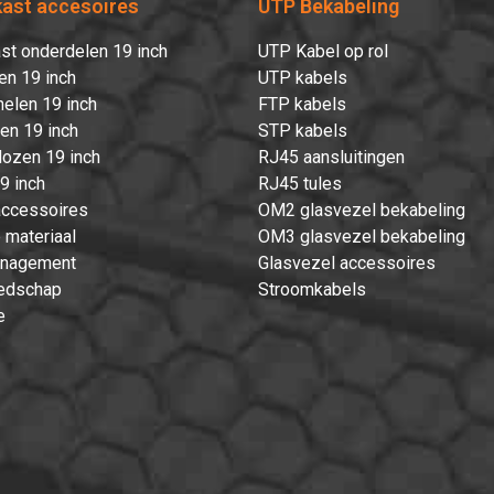
Hartelijk dank!
kast accesoires
UTP Bekabeling
st onderdelen 19 inch
UTP Kabel op rol
Dit product is succesvol toegevoegd aan uw winkelwagen!
en 19 inch
UTP kabels
elen 19 inch
FTP kabels
ten 19 inch
STP kabels
ozen 19 inch
RJ45 aansluitingen
Verder winkelen
9 inch
RJ45 tules
Afrekenen
accessoires
OM2 glasvezel bekabeling
 materiaal
OM3 glasvezel bekabeling
nagement
Glasvezel accessoires
edschap
Stroomkabels
e