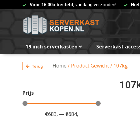
Vóór 16:00u besteld
, vandaag verzonden!
Nie
19 inch serverkasten
Serverkast acces
Home
/ Product Gewicht / 107kg
Terug
107
Prijs
€
683
,
—
€
684
,