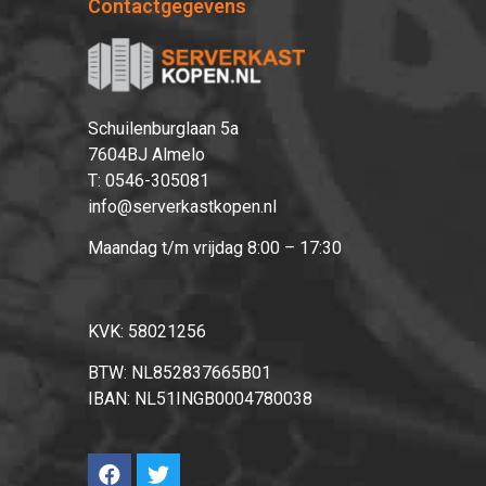
Contactgegevens
Schuilenburglaan 5a
7604BJ Almelo
T:
0546-305081
info@serverkastkopen.nl
Maandag t/m vrijdag 8:00 – 17:30
KVK: 58021256
BTW: NL852837665B01
IBAN: NL51INGB0004780038