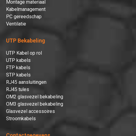
Montage materiaal
Kabelmanagement
PC gereedschap
Ventilatie
UTP Bekabeling
UTP Kabel op rol
UTP kabels
FTP kabels
Hartelijk dank!
STP kabels
RJ45 aansluitingen
RJ45 tules
Dit product is succesvol toegevoegd
OM2 glasvezel bekabeling
aan uw winkelwagen!
OM3 glasvezel bekabeling
Glasvezel accessoires
Stroomkabels
Verder winkelen
Contactgegevens