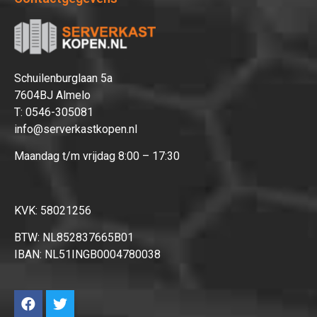
Afrekenen
Schuilenburglaan 5a
7604BJ Almelo
T:
0546-305081
info@serverkastkopen.nl
Maandag t/m vrijdag 8:00 – 17:30
KVK: 58021256
BTW: NL852837665B01
IBAN: NL51INGB0004780038