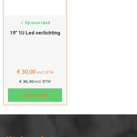
SWS-LED-1-TK
✓ Op voorraad
19″ 1U Led verlichting
€
30,00
excl. BTW
€
36,30
incl. BTW
Add to cart