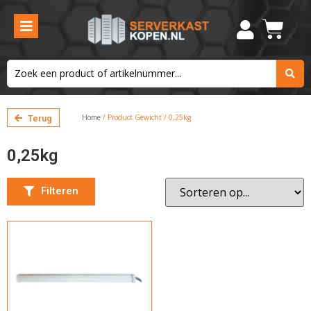
Hoogte
Kies de hoogte
Breedte
Home
/ Product Gewicht / 0,25kg
Terug
Kies de breedte
0,25kg
Filteren
Filteren