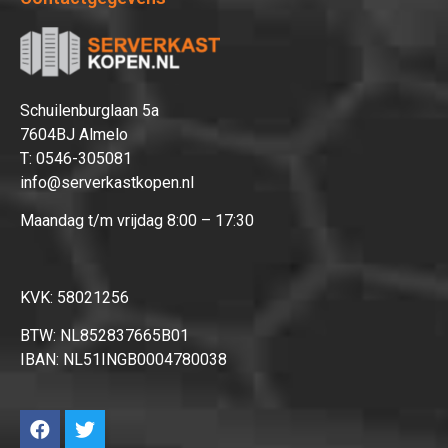
Afrekenen
Schuilenburglaan 5a
7604BJ Almelo
T:
0546-305081
info@serverkastkopen.nl
Maandag t/m vrijdag 8:00 – 17:30
KVK: 58021256
BTW: NL852837665B01
IBAN: NL51INGB0004780038