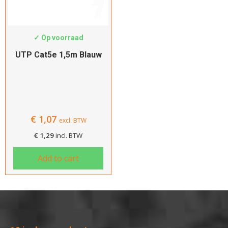
B1-5-TP
✓ Op voorraad
UTP Cat5e 1,5m Blauw
€
1,07
excl. BTW
€
1,29
incl. BTW
Add to cart