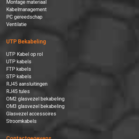
Montage materiaal
Kabelmanagement
PC gereedschap
Ventilatie
UTP Bekabeling
UTP Kabel op rol
UTP kabels
FTP kabels
Hartelijk dank!
STP kabels
RJ45 aansluitingen
RJ45 tules
Dit product is succesvol toegevoegd
OM2 glasvezel bekabeling
aan uw winkelwagen!
OM3 glasvezel bekabeling
Glasvezel accessoires
Stroomkabels
Verder winkelen
Contactgegevens