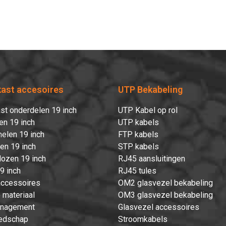
Hartelijk dank!
Dit product is succesvol toegevoegd aan uw winkelwagen!
kast accesoires
UTP Bekabeling
st onderdelen 19 inch
UTP Kabel op rol
en 19 inch
UTP kabels
Verder winkelen
Afrekenen
elen 19 inch
FTP kabels
ten 19 inch
STP kabels
ozen 19 inch
RJ45 aansluitingen
9 inch
RJ45 tules
accessoires
OM2 glasvezel bekabeling
 materiaal
OM3 glasvezel bekabeling
nagement
Glasvezel accessoires
edschap
Stroomkabels