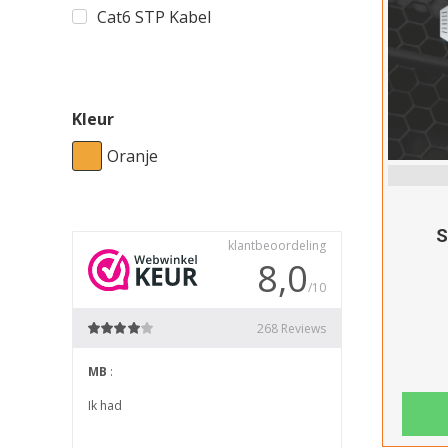
Cat6 STP Kabel
Kleur
Oranje
S