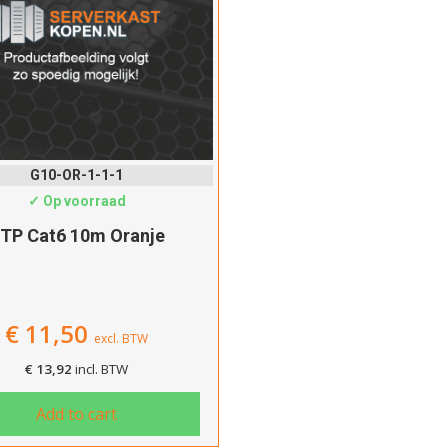
G10-OR-1-1-1
✓ Op voorraad
TP Cat6 10m Oranje
€
11,50
excl. BTW
€
13,92
incl. BTW
Add to cart