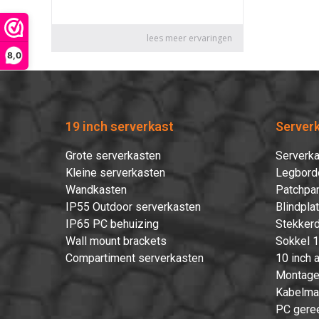
8,0
19 inch serverkast
Server
Grote serverkasten
Serverka
Kleine serverkasten
Legbord
Wandkasten
Patchpan
IP55 Outdoor serverkasten
Blindpla
IP65 PC behuizing
Stekkerd
Wall mount brackets
Sokkel 1
Compartiment serverkasten
10 inch 
Montage
Kabelma
PC gere