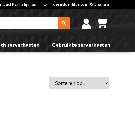
rraad
Korte lijntjes
Tevreden klanten
93% score
Oranje
nch serverkasten
Gebruikte serverkasten
teren