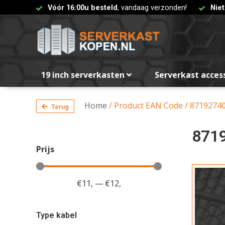
Vóór 16:00u besteld
, vandaag verzonden!
Nie
19 inch serverkasten
Serverkast acces
Home
/ Product EAN Code / 8719274
Terug
871
Prijs
€
11
,
—
€
12
,
Type kabel