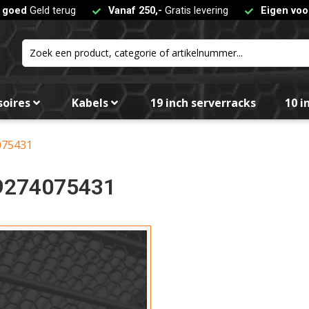
t goed
Geld terug
Vanaf 250,-
Gratis levering
Eigen voo
Kleur
soires
Kabels
19 inch serverracks
10 i
Fil
075431
9274075431