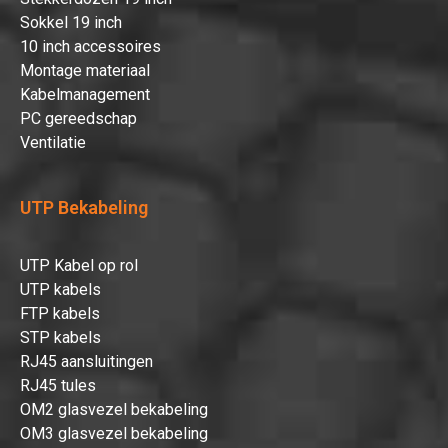
Sokkel 19 inch
10 inch accessoires
Montage materiaal
Kabelmanagement
PC gereedschap
Ventilatie
UTP Bekabeling
UTP Kabel op rol
UTP kabels
FTP kabels
STP kabels
RJ45 aansluitingen
Hartelijk dank!
RJ45 tules
OM2 glasvezel bekabeling
Dit product is succesvol toegevoegd
OM3 glasvezel bekabeling