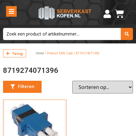
Kleur
Blauw
Filteren
Home
/ Product EAN Code / 8719274071396
Terug
8719274071396
Filteren