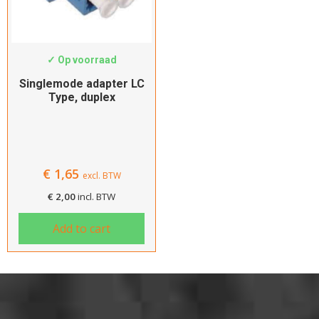
GA897
✓ Op voorraad
Singlemode adapter LC
Type, duplex
€
1,65
excl. BTW
€
2,00
incl. BTW
Add to cart