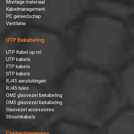
Montage materiaal
Kabelmanagement
PC gereedschap
Ventilatie
UTP Bekabeling
UTP Kabel op rol
UTP kabels
FTP kabels
Hartelijk dank!
STP kabels
RJ45 aansluitingen
RJ45 tules
Dit product is succesvol toegevoegd
OM2 glasvezel bekabeling
aan uw winkelwagen!
OM3 glasvezel bekabeling
Glasvezel accessoires
Stroomkabels
Verder winkelen
Contactgegevens