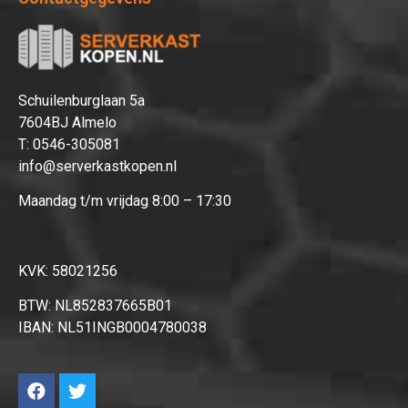
Afrekenen
Schuilenburglaan 5a
7604BJ Almelo
T:
0546-305081
info@serverkastkopen.nl
Maandag t/m vrijdag 8:00 – 17:30
KVK: 58021256
BTW: NL852837665B01
IBAN: NL51INGB0004780038