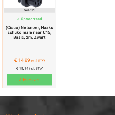
544031
✓ Op voorraad
(Cisco) Netsnoer, Haaks
schuko male naar C15,
Basic, 2m, Zwart
€
14,99
excl. BTW
€
18,14
incl. BTW
Add to cart