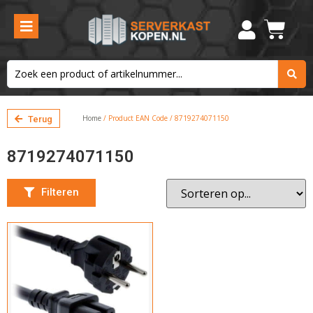
Kleur
Zwart
Filteren
Home
/ Product EAN Code / 8719274071150
Terug
8719274071150
Filteren