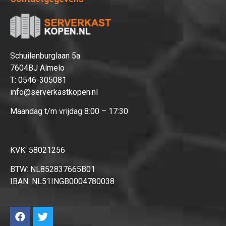
Afrekenen
Schuilenburglaan 5a
7604BJ Almelo
T:
0546-305081
info@serverkastkopen.nl
Maandag t/m vrijdag 8:00 – 17:30
KVK: 58021256
BTW: NL852837665B01
IBAN: NL51INGB0004780038