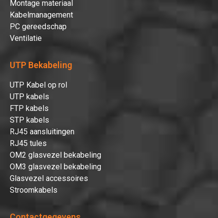
Montage materiaal
Kabelmanagement
PC gereedschap
Ventilatie
UTP Bekabeling
UTP Kabel op rol
UTP kabels
FTP kabels
Hartelijk dank!
STP kabels
RJ45 aansluitingen
RJ45 tules
Dit product is succesvol toegevoegd
OM2 glasvezel bekabeling
aan uw winkelwagen!
OM3 glasvezel bekabeling
Glasvezel accessoires
Stroomkabels
Verder winkelen
Contactgegevens