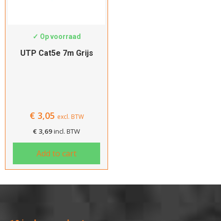
UTP-C5-GR7
✓ Op voorraad
UTP Cat5e 7m Grijs
€
3,05
excl. BTW
€
3,69
incl. BTW
Add to cart