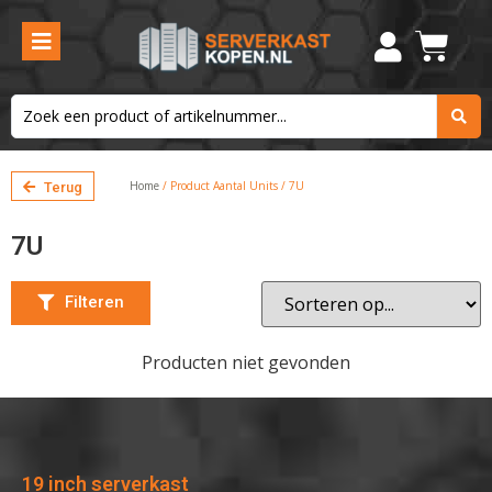
Filters verwijderen
Filteren
Home
/ Product Aantal Units / 7U
Terug
7U
Filteren
Producten niet gevonden
19 inch serverkast