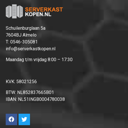
Hartelijk dank!
Dit product is succesvol toegevoegd
aan uw winkelwagen!
Schuilenburglaan 5a
7604BJ Almelo
T:
0546-305081
info@serverkastkopen.nl
Maandag t/m vrijdag 8:00 – 17:30
Verder winkelen
Afrekenen
KVK: 58021256
BTW: NL852837665B01
IBAN: NL51INGB0004780038