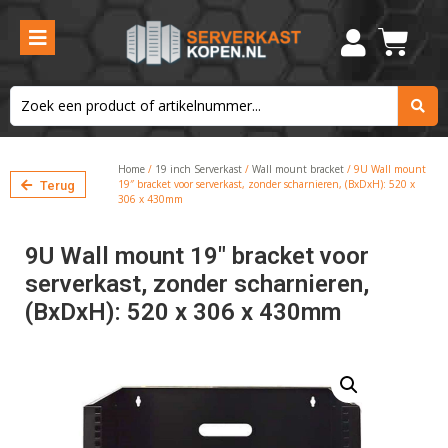
Home
/
19 inch Serverkast
/
Wall mount bracket
/ 9U Wall mount
19″ bracket voor serverkast, zonder scharnieren, (BxDxH): 520 x
Terug
306 x 430mm
9U Wall mount 19″ bracket voor
serverkast, zonder scharnieren,
(BxDxH): 520 x 306 x 430mm