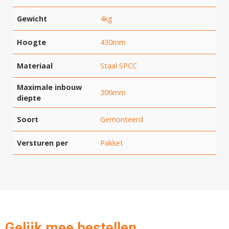
Gewicht
4kg
Hoogte
430mm
Materiaal
Staal SPCC
Maximale inbouw
306mm
diepte
Soort
Gemonteerd
Versturen per
Pakket
Hartelijk dank!
Dit product is succesvol toegevoegd
Gelijk mee bestellen...
aan uw winkelwagen!