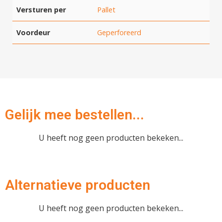
Versturen per
Pallet
Hartelijk dank!
Voordeur
Geperforeerd
Dit product is succesvol toegevoegd
aan uw winkelwagen!
Gelijk mee bestellen...
Verder winkelen
U heeft nog geen producten bekeken...
Afrekenen
Alternatieve producten
U heeft nog geen producten bekeken...