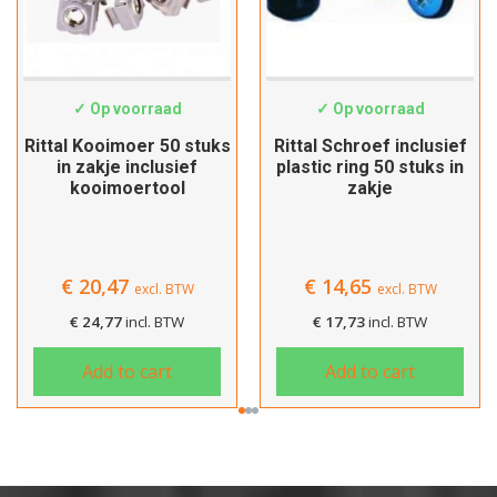
Afrekenen
EL2092200
EL7094100
✓ Op voorraad
✓ Op voorraad
Rittal Kooimoer 50 stuks
Rittal Schroef inclusief
in zakje inclusief
plastic ring 50 stuks in
kooimoertool
zakje
€
20,47
€
14,65
excl. BTW
excl. BTW
€
24,77
incl. BTW
€
17,73
incl. BTW
Add to cart
Add to cart