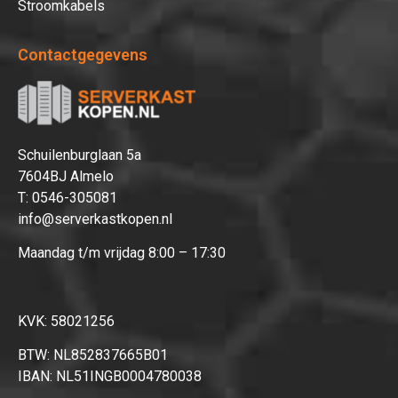
Stroomkabels
Contactgegevens
Schuilenburglaan 5a
7604BJ Almelo
T:
0546-305081
info@serverkastkopen.nl
Maandag t/m vrijdag 8:00 – 17:30
KVK: 58021256
BTW: NL852837665B01
IBAN: NL51INGB0004780038