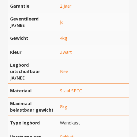
Garantie
2 Jaar
Geventileerd
Ja
JA/NEE
Gewicht
4kg
Kleur
Zwart
Legbord
uitschuifbaar
Nee
JA/NEE
Materiaal
Staal SPCC
Maximaal
8kg
belastbaar gewicht
Type legbord
Wandkast
Versturen per
Pakket