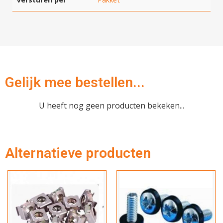
Gelijk mee bestellen...
U heeft nog geen producten bekeken...
Hartelijk dank!
Dit product is succesvol toegevoegd
Alternatieve producten
aan uw winkelwagen!
Verder winkelen