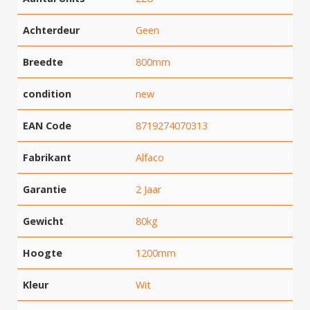
Achterdeur
Geen
Breedte
800mm
Hartelijk dank!
condition
new
Dit product is succesvol toegevoegd
EAN Code
8719274070313
aan uw winkelwagen!
Fabrikant
Alfaco
Garantie
2 Jaar
Verder winkelen
Gewicht
80kg
Hoogte
1200mm
Afrekenen
Kleur
Wit