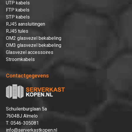
UTP kabels
FTP kabels
STP kabels
RJ45 aansluitingen
RJ45 tules
OM2 glasvezel bekabeling
OM3 glasvezel bekabeling
Glasvezel accessoires
Stroomkabels
Contactgegevens
Schuilenburglaan 5a
7604BJ Almelo
T:
0546-305081
info@serverkastkopen.nl