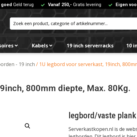
t goed
Geld terug
Vanaf 250,-
Gratis levering
Eigen voo
soires
Kabels
19 inch serverracks
10 i
orden - 19 inch
/ 1U legbord voor serverkast, 19inch, 800mm
19inch, 800mm diepte, Max. 80Kg.
legbord/vaste plank
Serverkastkopen.nl is de we
legborden. Dit legbord is hier