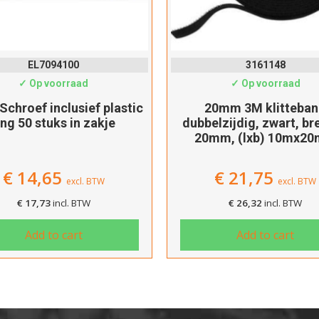
EL7094100
3161148
✓ Op voorraad
✓ Op voorraad
 Schroef inclusief plastic
20mm 3M klitteba
ing 50 stuks in zakje
dubbelzijdig, zwart, br
20mm, (lxb) 10mx2
€
14,65
€
21,75
excl. BTW
excl. BTW
€
17,73
incl. BTW
€
26,32
incl. BTW
Add to cart
Add to cart