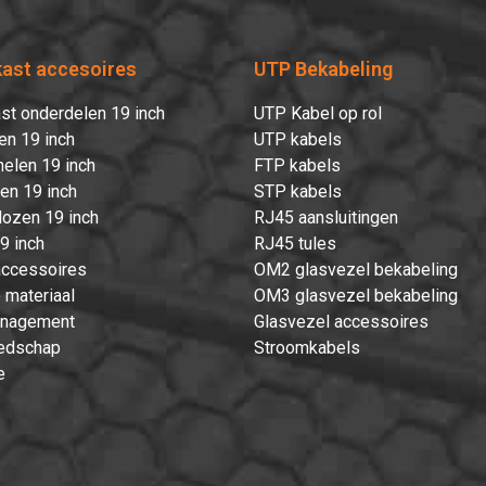
kast accesoires
UTP Bekabeling
st onderdelen 19 inch
UTP Kabel op rol
en 19 inch
UTP kabels
elen 19 inch
FTP kabels
ten 19 inch
STP kabels
ozen 19 inch
RJ45 aansluitingen
9 inch
RJ45 tules
accessoires
OM2 glasvezel bekabeling
 materiaal
OM3 glasvezel bekabeling
nagement
Glasvezel accessoires
edschap
Stroomkabels
e