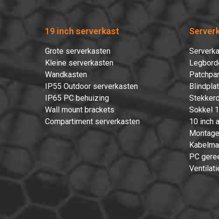
19 inch serverkast
Server
Grote serverkasten
Serverka
Kleine serverkasten
Legbord
Wandkasten
Patchpan
IP55 Outdoor serverkasten
Blindpla
IP65 PC behuizing
Stekkerd
Wall mount brackets
Sokkel 1
Compartiment serverkasten
10 inch 
Montage
Kabelma
PC gere
Ventilati