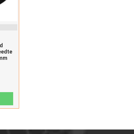
nd
eedte
0mm