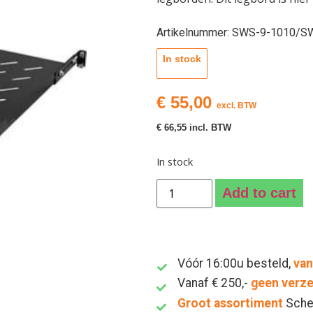
Artikelnummer: SWS-9-1010/
In stock
€
55,00
excl. BTW
€
66,55
incl. BTW
In stock
Add to cart
Vóór 16:00u besteld,
van
Vanaf € 250,-
geen verz
Groot assortiment
Sche