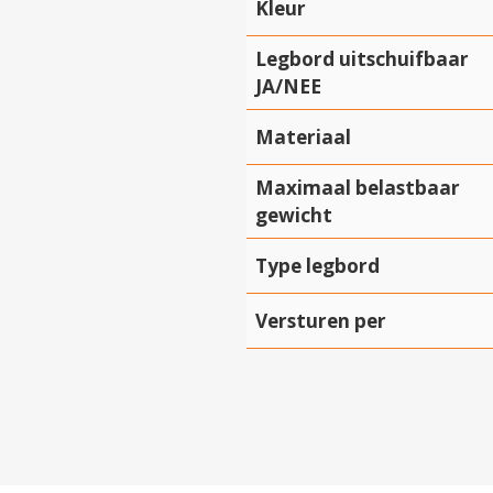
Kleur
Legbord uitschuifbaar
JA/NEE
Materiaal
Maximaal belastbaar
gewicht
Hartelijk dank!
Type legbord
Dit product is succesvol toegevoegd aan uw winkelwagen!
Versturen per
Verder winkelen
Afrekenen