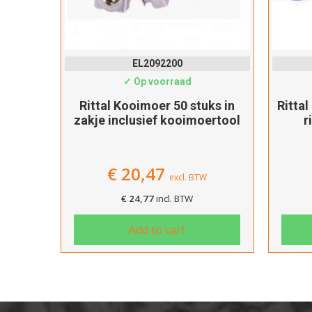
EL2092200
✓ Op voorraad
Rittal Kooimoer 50 stuks in
Rittal
zakje inclusief kooimoertool
r
€
20,47
excl. BTW
€
24,77
incl. BTW
Add to cart