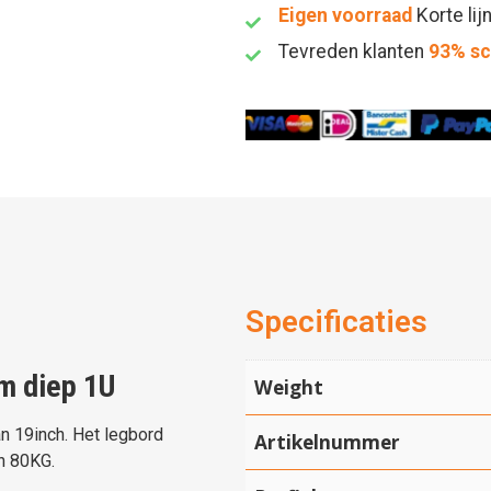
Eigen voorraad
Korte lij
Tevreden klanten
93% s
Specificaties
m diep 1U
Weight
an 19inch. Het legbord
Artikelnummer
n 80KG.