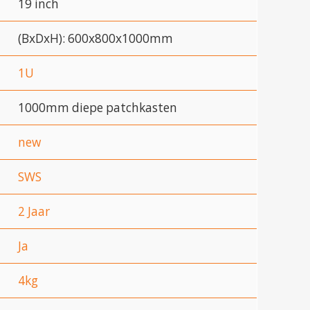
19 inch
(BxDxH): 600x800x1000mm
1U
1000mm diepe patchkasten
new
SWS
2 Jaar
Ja
4kg