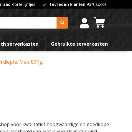
rraad
Korte lijntjes
Tevreden klanten
93% score
nch serverkasten
Gebruikte serverkasten
 diepte, Max. 80Kg.
bshop voor kwalitatief hoogwaardige en goedkope
 een voorbeeld van. Het is voordelig geprijsd.