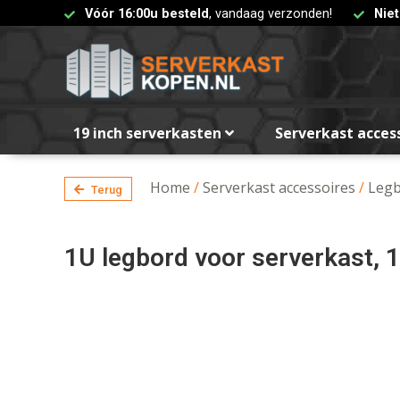
Vóór 16:00u besteld
, vandaag verzonden!
Nie
19 inch serverkasten
Serverkast acces
Home
/
Serverkast accessoires
/
Legb
Terug
1U legbord voor serverkast, 