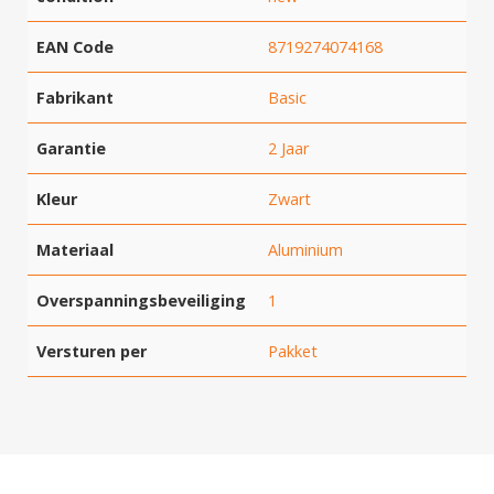
EAN Code
8719274074168
Fabrikant
Basic
Garantie
2 Jaar
Hartelijk dank!
Kleur
Zwart
Dit product is succesvol toegevoegd
Materiaal
Aluminium
aan uw winkelwagen!
Overspanningsbeveiliging
1
Versturen per
Pakket
Verder winkelen
Afrekenen