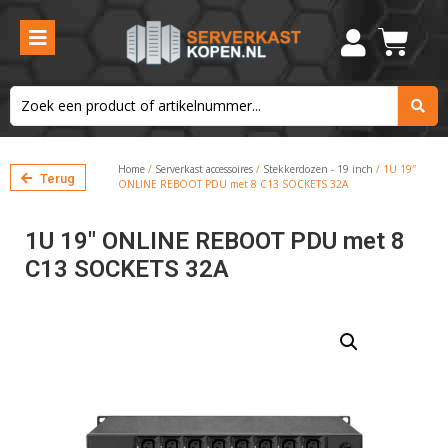
Home
/
Serverkast accessoires
/
Stekkerdozen - 19 inch
/ 1U 19″
Terug
ONLINE REBOOT PDU met 8 C13 SOCKETS 32A
1U 19″ ONLINE REBOOT PDU met 8
C13 SOCKETS 32A