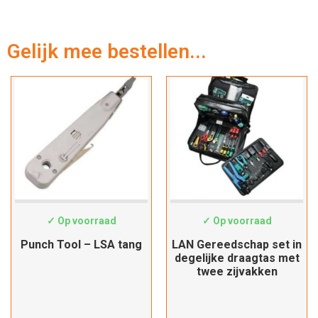
Gelijk mee bestellen...
HT-324B
19062046
✓ Op voorraad
✓ Op voorraad
Punch Tool – LSA tang
LAN Gereedschap set in
degelijke draagtas met
twee zijvakken