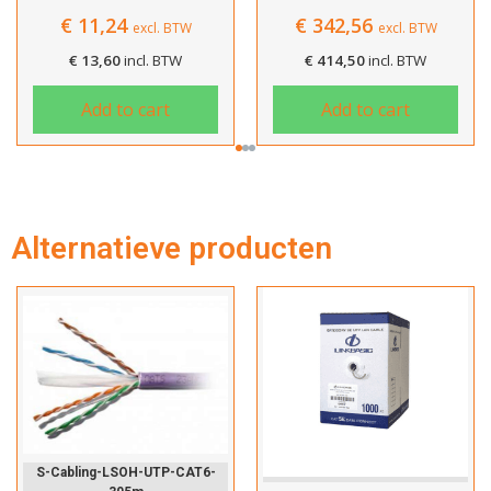
€
11,24
€
342,56
excl. BTW
excl. BTW
€
13,60
incl. BTW
€
414,50
incl. BTW
Add to cart
Add to cart
Hartelijk dank!
Alternatieve producten
Dit product is succesvol toegevoegd
aan uw winkelwagen!
Verder winkelen
S-Cabling-LSOH-UTP-CAT6-
Cat5e-Custom