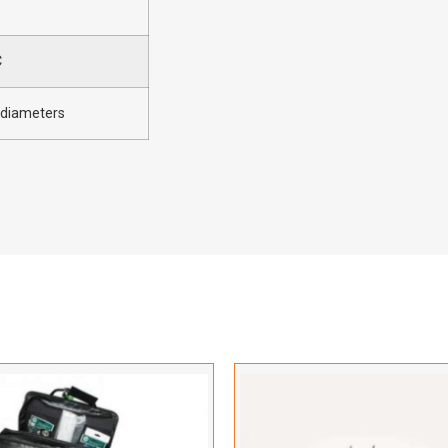
C
ldiameters
Hartelijk dank!