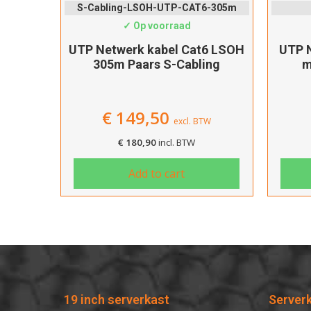
S-Cabling-LSOH-UTP-CAT6-305m
✓ Op voorraad
UTP Netwerk kabel Cat6 LSOH
UTP N
305m Paars S-Cabling
m
€
149,50
excl. BTW
€
180,90
incl. BTW
Add to cart
19 inch serverkast
Server