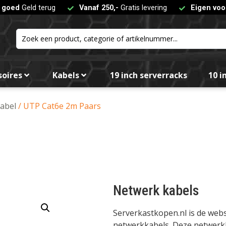
t goed
Geld terug
Vanaf 250,-
Gratis levering
Eigen voo
soires
Kabels
19 inch serverracks
10 i
abel
/ UTP Cat6e 2m Paars
Netwerk kabels
Serverkastkopen.nl is de we
netwerkkabels. Deze netwerkka