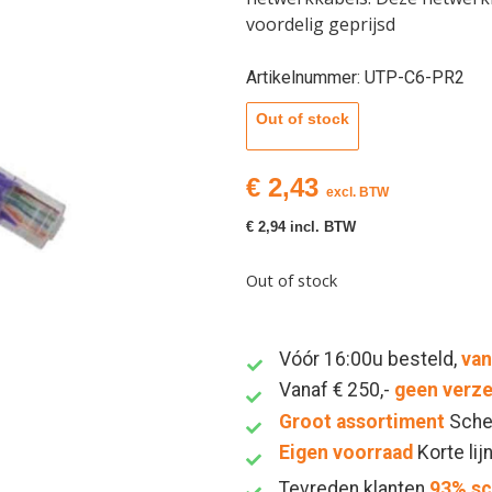
voordelig geprijsd
Artikelnummer: UTP-C6-PR2
Out of stock
€
2,43
excl. BTW
€
2,94
incl. BTW
Out of stock
Vóór 16:00u besteld,
van
Vanaf € 250,-
geen verz
Groot assortiment
Sche
Eigen voorraad
Korte lij
Tevreden klanten
93% s