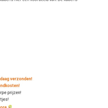
daag verzonden!
endkosten!
rpe prijzen!
ntjes!
core