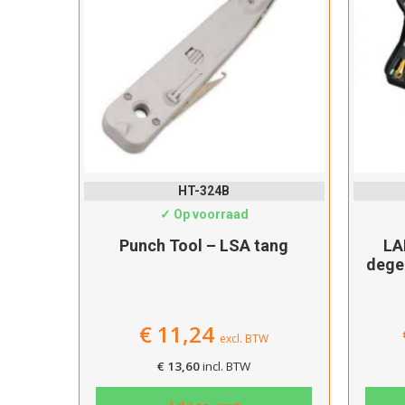
HT-324B
✓ Op voorraad
Punch Tool – LSA tang
LA
dege
€
11,24
excl. BTW
€
13,60
incl. BTW