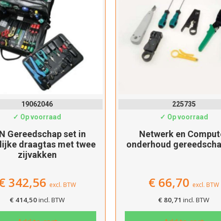
Dit product is succesvol toegevoegd aan uw winkelwagen!
Verder winkelen
Afrekenen
19062046
225735
✓ Op voorraad
✓ Op voorraad
N Gereedschap set in
Netwerk en Comput
lijke draagtas met twee
onderhoud gereedscha
zijvakken
€
342,56
€
66,70
excl. BTW
excl. BTW
€
414,50
incl. BTW
€
80,71
incl. BTW