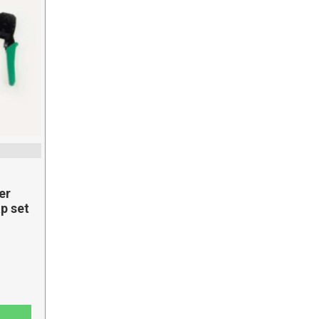
er
p set