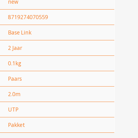
new
8719274070559
Base Link
2 Jaar
0.1kg
Paars
2.0m
UTP
Pakket