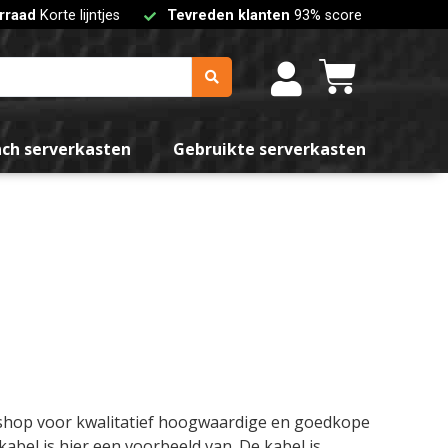
rraad
Korte lijntjes
Tevreden klanten
93% score
nch serverkasten
Gebruikte serverkasten
bshop voor kwalitatief hoogwaardige en goedkope
bel is hier een voorbeeld van. De kabel is