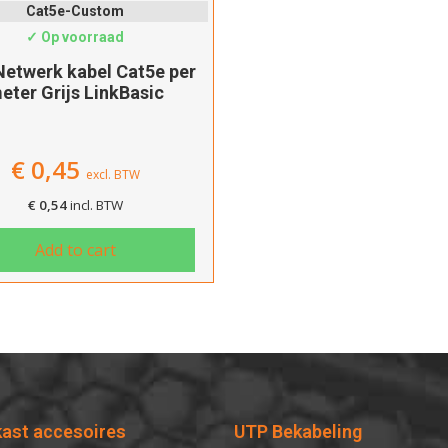
Cat5e-Custom
✓ Op voorraad
etwerk kabel Cat5e per
eter Grijs LinkBasic
€
0,45
excl. BTW
€
0,54
incl. BTW
Add to cart
kast accesoires
UTP Bekabeling