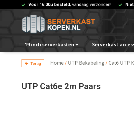
Vóór 16:00u besteld
, vandaag verzonden!
Nie
19 inch serverkasten
Serverkast acces
Home
/
UTP Bekabeling
/
Cat6 UTP K
Terug
UTP Cat6e 2m Paars