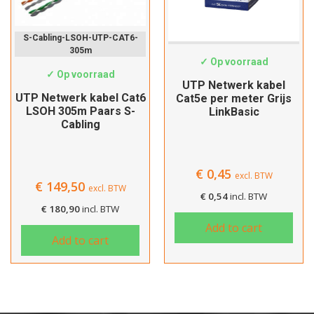
S-Cabling-LSOH-UTP-CAT6-
Cat5e-Custom
305m
✓ Op voorraad
✓ Op voorraad
UTP Netwerk kabel
UTP Netwerk kabel Cat6
Cat5e per meter Grijs
LSOH 305m Paars S-
LinkBasic
Cabling
€
0,45
excl. BTW
€
149,50
excl. BTW
€
0,54
incl. BTW
€
180,90
incl. BTW
Add to cart
Add to cart