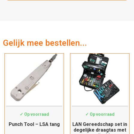
Gelijk mee bestellen...
Hartelijk dank!
Dit product is succesvol toegevoegd
aan uw winkelwagen!
HT-324B
19062046
✓ Op voorraad
✓ Op voorraad
Punch Tool – LSA tang
LAN Gereedschap set in
Verder winkelen
degelijke draagtas met