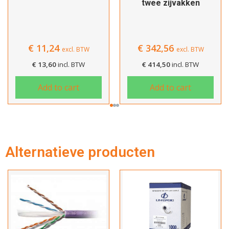
twee zijvakken
Afrekenen
€
11,24
€
342,56
excl. BTW
excl. BTW
€
13,60
incl. BTW
€
414,50
incl. BTW
Add to cart
Add to cart
Alternatieve producten