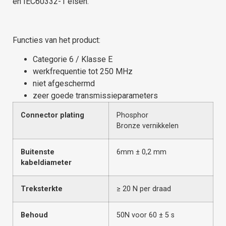
en IEC60332-1 eisen.
Functies van het
product:
Categorie 6 / Klasse E
werkfrequentie tot 250 MHz
niet afgeschermd
zeer goede transmissieparameters
Connector plating
Phosphor
Bronze
vernikkelen
Buitenste
6mm ± 0,2 mm
kabeldiameter
Treksterkte
≥ 20 N per draad
Behoud
50N voor 60 ± 5 s